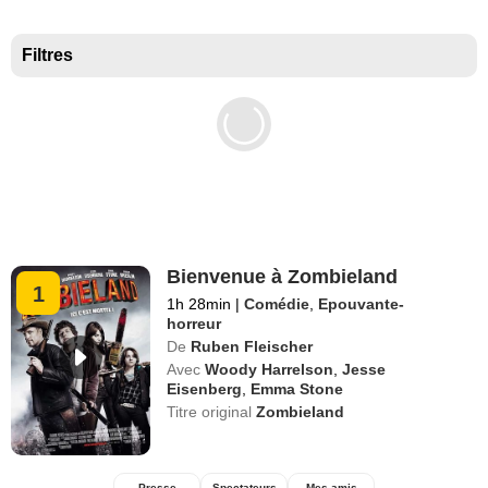
Meilleurs documentaires selon la presse
Filtres
Bienvenue à Zombieland
1
1h 28min
|
Comédie
,
Epouvante-
horreur
De
Ruben Fleischer
Avec
Woody Harrelson
,
Jesse
Eisenberg
,
Emma Stone
Titre original
Zombieland
Presse
Spectateurs
Mes amis