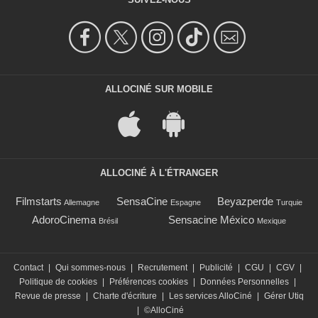
ALLOCINÉ SUR MOBILE
ALLOCINÉ À L'ÉTRANGER
Filmstarts
SensaCine
Beyazperde
Allemagne
Espagne
Turquie
AdoroCinema
Sensacine México
Brésil
Mexique
Contact
|
Qui sommes-nous
|
Recrutement
|
Publicité
|
CGU
|
CGV
|
Politique de cookies
|
Préférences cookies
|
Données Personnelles
|
Revue de presse
|
Charte d'écriture
|
Les services AlloCiné
|
Gérer Utiq
|
©AlloCiné