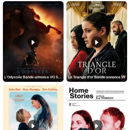
L'Odyssée Bande-annonce VO STFR
Le Triangle d'or Bande-annonce VF