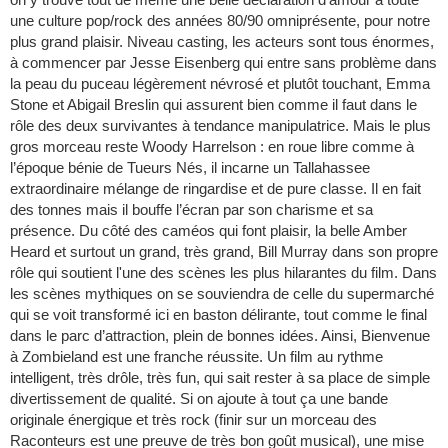
une culture pop/rock des années 80/90 omniprésente, pour notre
plus grand plaisir. Niveau casting, les acteurs sont tous énormes,
à commencer par Jesse Eisenberg qui entre sans problème dans
la peau du puceau légèrement névrosé et plutôt touchant, Emma
Stone et Abigail Breslin qui assurent bien comme il faut dans le
rôle des deux survivantes à tendance manipulatrice. Mais le plus
gros morceau reste Woody Harrelson : en roue libre comme à
l’époque bénie de Tueurs Nés, il incarne un Tallahassee
extraordinaire mélange de ringardise et de pure classe. Il en fait
des tonnes mais il bouffe l’écran par son charisme et sa
présence. Du côté des caméos qui font plaisir, la belle Amber
Heard et surtout un grand, très grand, Bill Murray dans son propre
rôle qui soutient l'une des scènes les plus hilarantes du film. Dans
les scènes mythiques on se souviendra de celle du supermarché
qui se voit transformé ici en baston délirante, tout comme le final
dans le parc d’attraction, plein de bonnes idées. Ainsi, Bienvenue
à Zombieland est une franche réussite. Un film au rythme
intelligent, très drôle, très fun, qui sait rester à sa place de simple
divertissement de qualité. Si on ajoute à tout ça une bande
originale énergique et très rock (finir sur un morceau des
Raconteurs est une preuve de très bon goût musical), une mise