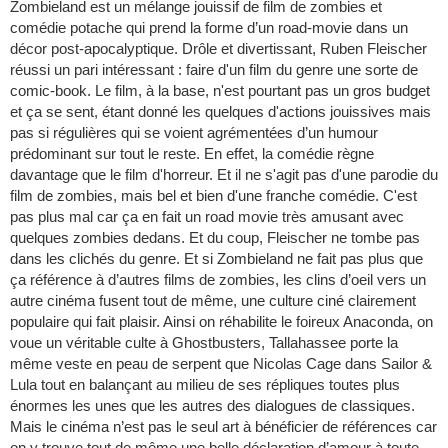
Zombieland est un mélange jouissif de film de zombies et
comédie potache qui prend la forme d’un road-movie dans un
décor post-apocalyptique. Drôle et divertissant, Ruben Fleischer
réussi un pari intéressant : faire d'un film du genre une sorte de
comic-book. Le film, à la base, n'est pourtant pas un gros budget
et ça se sent, étant donné les quelques d'actions jouissives mais
pas si régulières qui se voient agrémentées d’un humour
prédominant sur tout le reste. En effet, la comédie règne
davantage que le film d'horreur. Et il ne s'agit pas d'une parodie du
film de zombies, mais bel et bien d'une franche comédie. C'est
pas plus mal car ça en fait un road movie très amusant avec
quelques zombies dedans. Et du coup, Fleischer ne tombe pas
dans les clichés du genre. Et si Zombieland ne fait pas plus que
ça référence à d’autres films de zombies, les clins d’oeil vers un
autre cinéma fusent tout de même, une culture ciné clairement
populaire qui fait plaisir. Ainsi on réhabilite le foireux Anaconda, on
voue un véritable culte à Ghostbusters, Tallahassee porte la
même veste en peau de serpent que Nicolas Cage dans Sailor &
Lula tout en balançant au milieu de ses répliques toutes plus
énormes les unes que les autres des dialogues de classiques.
Mais le cinéma n’est pas le seul art à bénéficier de références car
on y trouve tout de même une belle déclaration d’amour à toute