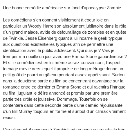
Une bonne comédie américaine sur fond d'apocalypse Zombie.
Les comédiens s'en donnent visiblement à coeur joie en
particulier un Woody Harrelson absolument jubilatoire dans le rôle
d'un grand malade, avide de défouraillage de zombies et en quête
de Twinkie. Jesse Eisenberg quant à lui incarne le geek typique
aux questions existentielles typiques afin de permettre une
identification avec le public adolescent. Qui suis je ? Vais je
tremper ma nouille un jour avec une Emma Stone gabardineuse ?
Et si le comédien est en lui même assez convaincant, l'aspect
teenage movie vers lequel il propulse ce long métrage donne un
petit goût de pourri au gâteau pourtant assez appétissant. Surtout
dans la deuxième partie du film se concentrant davantage sur la
romance entre ce dernier et Emma Stone et qui ralentira l'intrigue
du film, jugulant le délire annoncé et promis par une première
partie très drôle et jouissive. Dommage. Toutefois on se
contentera dans cette seconde partie d'une caméo réjouissante
d'un Bill Murray toujours en forme et surtout d'un climax vraiment
réussi.
Visuellement Bienvenue à Zombieland propose un spectacle très