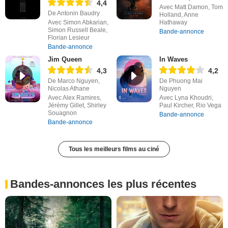
4,4
Avec Matt Damon, Tom
De Antonin Baudry
Holland, Anne
Avec Simon Abkarian,
Hathaway
Simon Russell Beale,
Bande-annonce
Florian Lesieur
Bande-annonce
Jim Queen
In Waves
4,3
4,2
De Marco Nguyen,
De Phuong Mai
Nicolas Athane
Nguyen
Avec Alex Ramires,
Avec Lyna Khoudri,
Jérémy Gillet, Shirley
Paul Kircher, Rio Vega
Souagnon
Bande-annonce
Bande-annonce
Tous les meilleurs films au ciné
Bandes-annonces les plus récentes