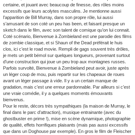
certaine, et jouant avec beaucoup de finesse, des rôles moins
excessifs que leurs acolytes masculins. Je mentionne aussi
l’apparition de Bill Murray, dans son propre rôle, lui aussi
s’amusant de son coté un peu has been, et faisant presque un
sketch dans le film, avec son talent de comique qu’on lui connait.
Coté scénario, Bienvenue à Zombieland est une parodie des films
de zombie classique, et si Shaun of the Dead préférait le huis
clos, ici c’est le road movie. Rempli de gags souvent très drôles,
je mets un petit bémol sur quelques longueurs, provenant surtout
d’une construction qui joue un peu trop aux montagnes russes.
Parfois survolté, Bienvenue à Zombieland peut avoir, juste après
un léger coup de mou, puis repartir sur les chapeaux de roues
avant un léger passage à vide. Il y a un certain manque de
gradation, mais c’est une erreur pardonnable. Par ailleurs si c’est
une vraie comédie, il y a quelques moments émouvants
bienvenus.
Pour le reste, décors très sympathiques (la maison de Murray, le
final dans le parc d’attraction), musique entrainante (avec du
ghostbuster en prime !), mise en scène dynamique, photographie
de qualité, effets horrifiques plaisants (mais pas aussi excessifs
que dans un Doghouse par exemple). En gros le film de Fleischer