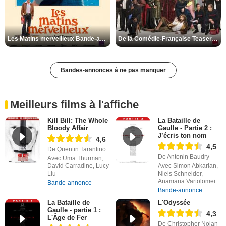
Les Matins merveilleux Bande-annonce VF
De la Comédie-Française Teaser VF
Bandes-annonces à ne pas manquer
Meilleurs films à l'affiche
Kill Bill: The Whole
La Bataille de
Bloody Affair
Gaulle - Partie 2 :
J’écris ton nom
4,6
4,5
De Quentin Tarantino
De Antonin Baudry
Avec Uma Thurman,
David Carradine, Lucy
Avec Simon Abkarian,
Liu
Niels Schneider,
Anamaria Vartolomei
Bande-annonce
Bande-annonce
La Bataille de
L'Odyssée
Gaulle - partie 1 :
4,3
L'Âge de Fer
De Christopher Nolan