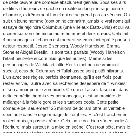
de cette œuvre une comédie absolument géniale. Sous ses airs
de films d'horreurs se cache en réalité un long-métrage bourré
d'humour, extrêmement fun et qui ne se prend pas au sérieux. On
suit un jeune homme (dont on ne connaitra jamais le vrai nom) qui
essaye de rejoindre Columbus (une ville aux Etats-Unis) et qui va
croiser sur son chemin un autre homme et deux sœurs. Cela fait
4 personnages et chacun est merveilleusement interprété par son
acteur respectif. Jesse Eisenberg, Woody Harrelson, Emma
Stone et Abigail Breslin, ils sont tous parfaits (Woody Harrelson
l'étant peut-être encore plus que les autres). Même si les
personnages de Wichita et Little Rock n'ont rien de vraiment
spécial, ceux de Columbus et Tallahassee sont plutôt hilarants.
L'un avec ses règles, parfois étonnantes, qu'il s'est fixés pour
rester en vie, l'autre avec sa recherche désespéré de "Twinkies"
et son amour pour le zombicide. Ce qui est assez fascinant dans
cette comédie, hormis ses personnages, c'est sa manière de
mélanger à la fois le gore et les situations cools. Cette petite
comédie de "seulement" 25 millions de dollars offre un véritable
spectacle dans le dégommage de zombies. Et c'est franchement
violent mais ça passe crème. Cela, on le doit bien sûr en partie à
l'écriture, mais surtout à la mise en scène. C'est tout bête, mais le