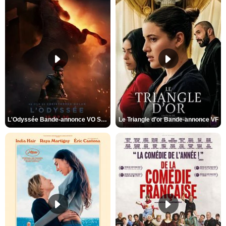
L'Odyssée Bande-annonce VO STFR
Le Triangle d'or Bande-annonce VF