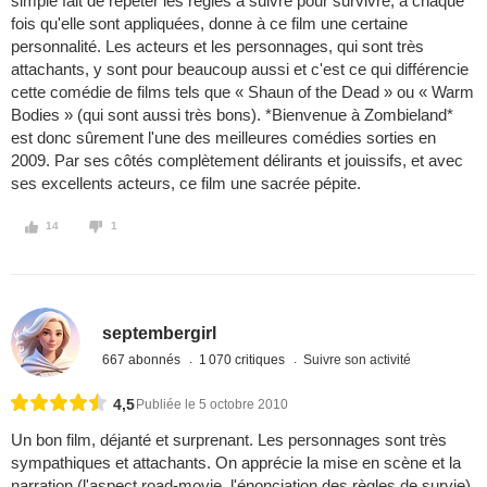
simple fait de répéter les règles à suivre pour survivre, à chaque
fois qu'elle sont appliquées, donne à ce film une certaine
personnalité. Les acteurs et les personnages, qui sont très
attachants, y sont pour beaucoup aussi et c'est ce qui différencie
cette comédie de films tels que « Shaun of the Dead » ou « Warm
Bodies » (qui sont aussi très bons). *Bienvenue à Zombieland*
est donc sûrement l'une des meilleures comédies sorties en
2009. Par ses côtés complètement délirants et jouissifs, et avec
ses excellents acteurs, ce film une sacrée pépite.
14
1
septembergirl
667 abonnés
1 070 critiques
Suivre son activité
4,5
Publiée le 5 octobre 2010
Un bon film, déjanté et surprenant. Les personnages sont très
sympathiques et attachants. On apprécie la mise en scène et la
narration (l'aspect road-movie, l'énonciation des règles de survie),