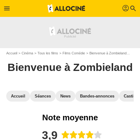
profil
menu
search
Accueil
Cinéma
Tous les films
Films Comédie
Bienvenue à Zombieland
Avis 
Bienvenue à Zombieland
Accueil
Séances
News
Bandes-annonces
Casting
Note moyenne
3,9