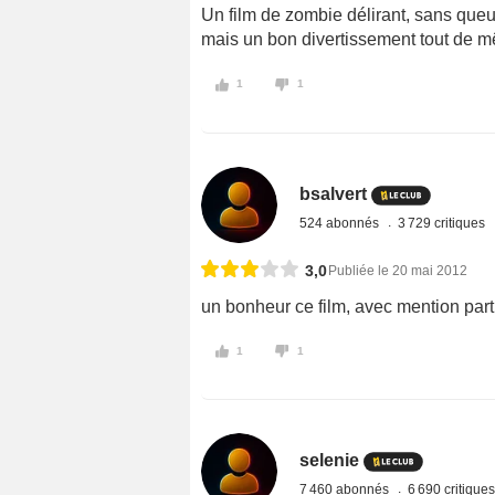
Un film de zombie délirant, sans queue
mais un bon divertissement tout de 
1
1
bsalvert
524 abonnés
3 729 critiques
3,0
Publiée le 20 mai 2012
un bonheur ce film, avec mention parti
1
1
selenie
7 460 abonnés
6 690 critique