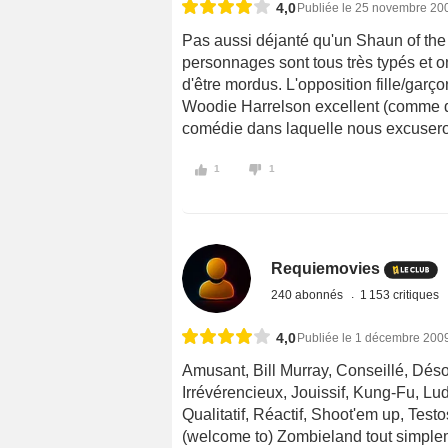
4,0
Publiée le 25 novembre 20
Pas aussi déjanté qu'un Shaun of th
personnages sont tous très typés et on 
d'être mordus. L'opposition fille/garço
Woodie Harrelson excellent (comme d'h
comédie dans laquelle nous excuseron
1
1
Requiemovies
240 abonnés
1 153 critiques
4,0
Publiée le 1 décembre 200
Amusant, Bill Murray, Conseillé, Déso
Irrévérencieux, Jouissif, Kung-Fu, Lu
Qualitatif, Réactif, Shoot'em up, Tes
(welcome to) Zombieland tout simpleme