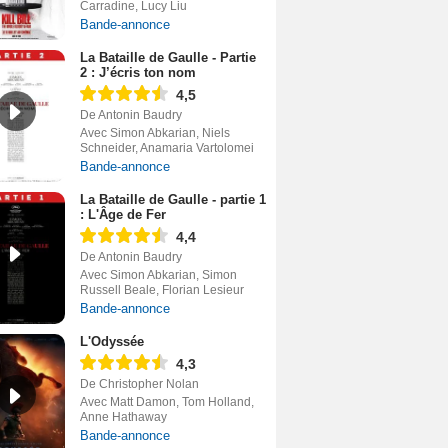
Carradine, Lucy Liu
Bande-annonce
La Bataille de Gaulle - Partie
2 : J’écris ton nom
4,5
De Antonin Baudry
Avec Simon Abkarian, Niels
Schneider, Anamaria Vartolomei
Bande-annonce
La Bataille de Gaulle - partie 1
: L'Âge de Fer
4,4
De Antonin Baudry
Avec Simon Abkarian, Simon
Russell Beale, Florian Lesieur
Bande-annonce
L'Odyssée
4,3
De Christopher Nolan
Avec Matt Damon, Tom Holland,
Anne Hathaway
Bande-annonce