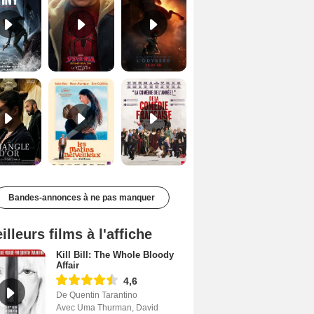
Le Triangle d'or Bande-annonce VF
Les Matins merveilleux Bande-annonce VF
De la Comédie-Française Teaser VF
Bandes-annonces à ne pas manquer
illeurs films à l'affiche
Kill Bill: The Whole Bloody
Affair
4,6
De Quentin Tarantino
Avec Uma Thurman, David