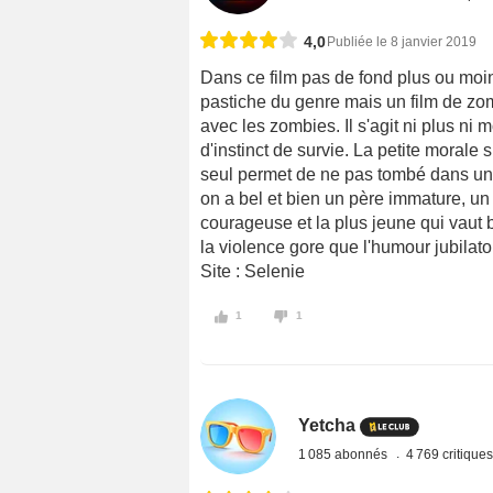
4,0
Publiée le 8 janvier 2019
Dans ce film pas de fond plus ou moi
pastiche du genre mais un film de zom
avec les zombies. Il s'agit ni plus n
d'instinct de survie. La petite morale
seul permet de ne pas tombé dans un f
on a bel et bien un père immature, un
courageuse et la plus jeune qui vaut b
la violence gore que l'humour jubilat
Site : Selenie
1
1
Yetcha
1 085 abonnés
4 769 critique