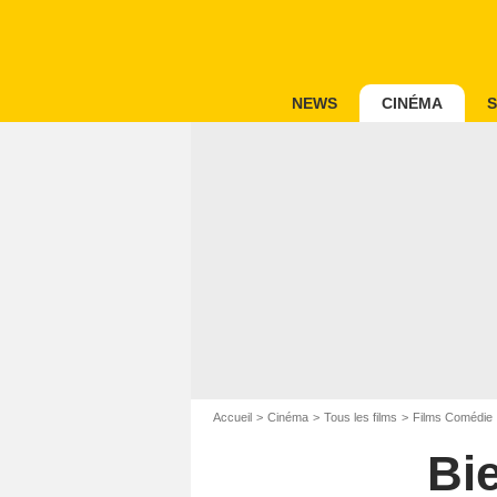
NEWS
CINÉMA
S
Accueil
Cinéma
Tous les films
Films Comédie
Bi