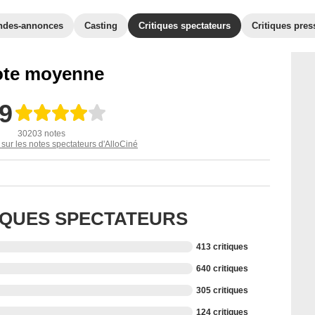
ndes-annonces
Casting
Critiques spectateurs
Critiques pres
te moyenne
,9
30203 notes
 sur les notes spectateurs d'AlloCiné
TIQUES SPECTATEURS
413 critiques
640 critiques
305 critiques
124 critiques