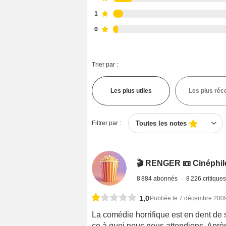
1
0
Trier par :
Les plus utiles
Les plus réc
Filtrer par :
Toutes les notes
🎬 RENGER 📼 Cinéphile 
8 884 abonnés
8 226 critique
1,0
Publiée le 7 décembre 200
La comédie horrifique est en dent de s
ce à quoi nous nous attendions. Après