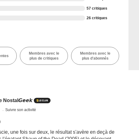
57 critiques
26 critiques
Membres avec le
Membres avec le
entes
plus de critiques
plus d'abonnés
Nostal𝙂𝙚𝙚𝙠
s
Suivre son activité
9
cie, une fois sur deux, le résultat s'avère en deçà de
 l'épatant Shaun of the Dead (2005) et le décevant