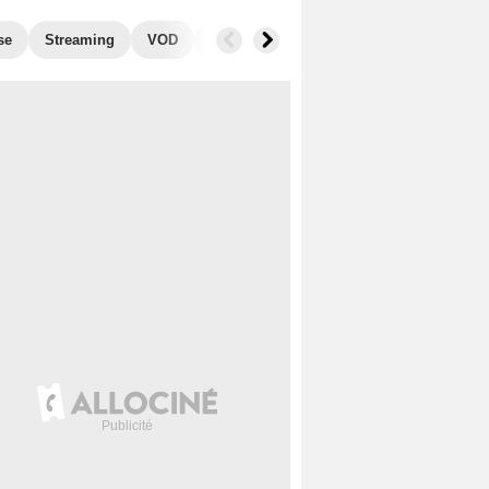
se
Streaming
VOD
Photos
Blu-Ray, DVD
Musique