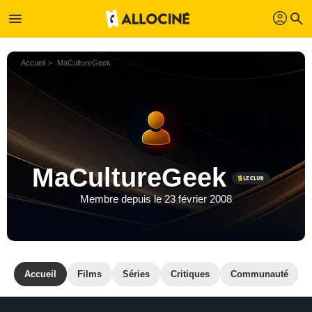
profil
menu
search
Accueil
MaCultureGeek
MaCultureGeek
Membre depuis le 23 février 2008
Accueil
Films
Séries
Critiques
Communauté