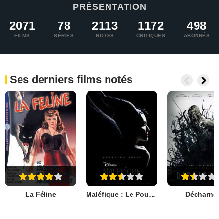
PRÉSENTATION
2071
78
2113
1172
498
FILMS
SÉRIES
NOTES
CRITIQUES
ABONNÉS
Ses derniers films notés
La Féline
Maléfique : Le Pouvoir du Mal
Décharné