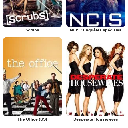
Scrubs
NCIS : Enquêtes spéciales
The Office (US)
Desperate Housewives