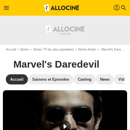
profil
menu
search
Accueil
Séries
Séries TV les plus populaires
Séries Action
Marvel's Daredevil
Marvel's Daredevil
Accueil
Saisons et Episodes
Casting
News
Vidéo