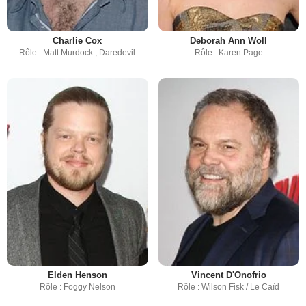
Charlie Cox
Deborah Ann Woll
Rôle : Matt Murdock , Daredevil
Rôle : Karen Page
Elden Henson
Vincent D'Onofrio
Rôle : Foggy Nelson
Rôle : Wilson Fisk / Le Caïd