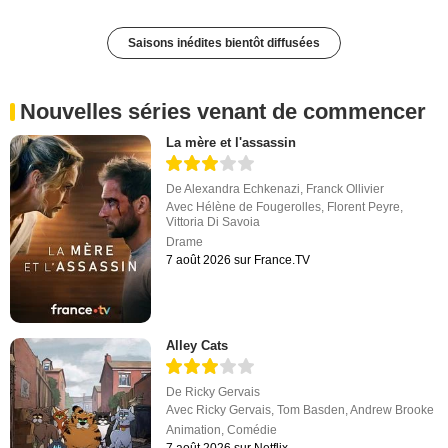
Saisons inédites bientôt diffusées
Nouvelles séries venant de commencer
La mère et l'assassin
De
Alexandra Echkenazi
,
Franck Ollivier
Avec
Hélène de Fougerolles
,
Florent Peyre
,
Vittoria Di Savoia
Drame
7 août 2026 sur France.TV
Alley Cats
De
Ricky Gervais
Avec
Ricky Gervais
,
Tom Basden
,
Andrew Brooke
Animation
,
Comédie