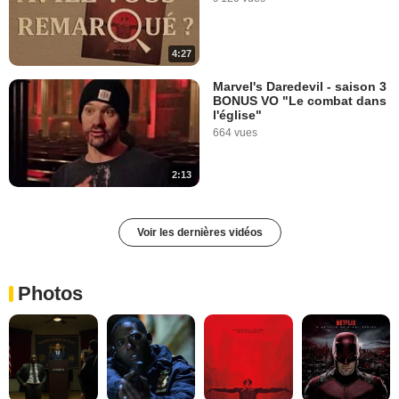
4:27
Marvel's Daredevil - saison 3
BONUS VO "Le combat dans
l'église"
664 vues
2:13
Voir les dernières vidéos
Photos