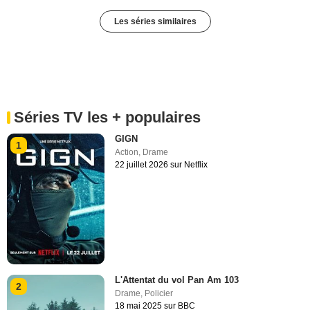
Les séries similaires
Séries TV les + populaires
GIGN
1
Action
,
Drame
22 juillet 2026 sur Netflix
L'Attentat du vol Pan Am 103
2
Drame
,
Policier
18 mai 2025 sur BBC