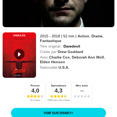
ANNULÉE
2015 - 2018
|
52 min
|
Action
,
Drame
,
Fantastique
Titre original :
Daredevil
Créée par
Drew Goddard
Avec
Charlie Cox
,
Deborah Ann Woll
,
Elden Henson
Nationalité
U.S.A.
Presse
Spectateurs
Mes amis
4,0
4,3
--
19 critiques
15390 notes, 416 critiques
VOIR SUR DISNEY
+