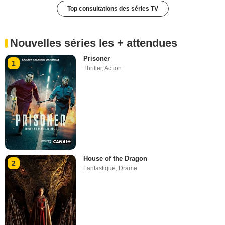
Top consultations des séries TV
Nouvelles séries les + attendues
Prisoner
1
Thriller
,
Action
House of the Dragon
2
Fantastique
,
Drame