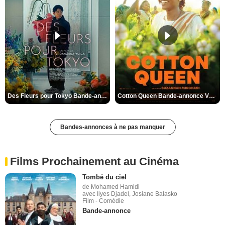
Des Fleurs pour Tokyo Bande-annonce VO STFR
Cotton Queen Bande-annonce VO STFR
Bandes-annonces à ne pas manquer
Films Prochainement au Cinéma
Tombé du ciel
de Mohamed Hamidi
avec Ilyes Djadel, Josiane Balasko
Film - Comédie
Bande-annonce