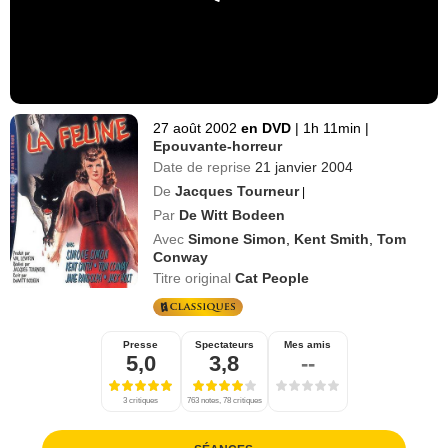
27 août 2002
en DVD
|
1h 11min
|
Epouvante-horreur
Date de reprise
21 janvier 2004
De
Jacques Tourneur
|
Par
De Witt Bodeen
Avec
Simone Simon
,
Kent Smith
,
Tom
Conway
Titre original
Cat People
Presse
Spectateurs
Mes amis
5,0
3,8
--
3 critiques
763 notes, 78 critiques