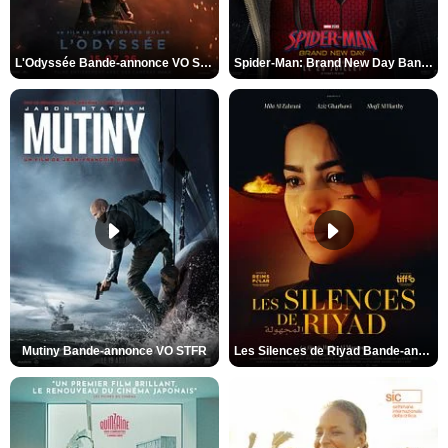
L'Odyssée Bande-annonce VO STFR
Spider-Man: Brand New Day Bande-annonce VO STFR
Mutiny Bande-annonce VO STFR
Les Silences de Riyad Bande-annonce VO STFR