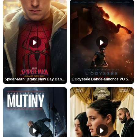
Spider-Man: Brand New Day Bande-annonce VO STFR
L'Odyssée Bande-annonce VO STFR