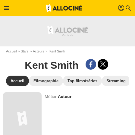
profil
menu
search
Accueil
Stars
Acteurs
Kent Smith
Kent Smith
Accueil
Filmographie
Top films/séries
Streaming
Métier
Acteur