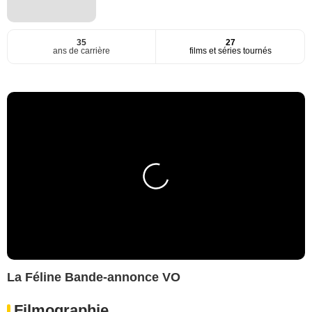
35
27
ans de carrière
films et séries tournés
La Féline Bande-annonce VO
Filmographie