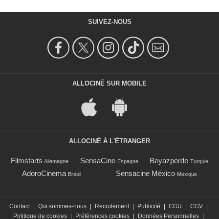
SUIVEZ-NOUS
ALLOCINÉ SUR MOBILE
ALLOCINÉ À L'ÉTRANGER
Filmstarts
SensaCine
Beyazperde
Allemagne
Espagne
Turquie
AdoroCinema
Sensacine México
Brésil
Mexique
Contact
|
Qui sommes-nous
|
Recrutement
|
Publicité
|
CGU
|
CGV
|
Politique de cookies
|
Préférences cookies
|
Données Personnelles
|