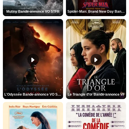
Mutiny Bande-annonce VO STFR
Spider-Man: Brand New Day Bande-annonce VO STFR
L'Odyssée Bande-annonce VO STFR
Le Triangle d'or Bande-annonce VF