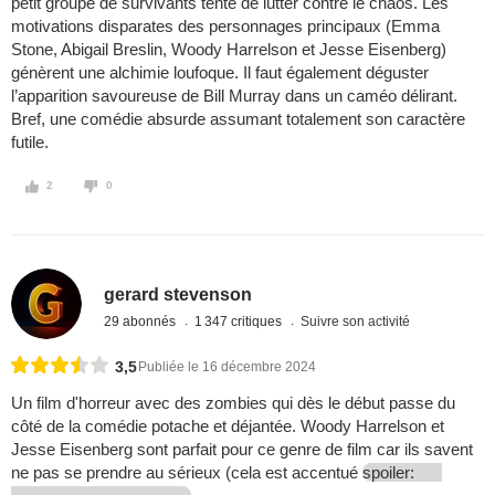
petit groupe de survivants tente de lutter contre le chaos. Les
motivations disparates des personnages principaux (Emma
Stone, Abigail Breslin, Woody Harrelson et Jesse Eisenberg)
génèrent une alchimie loufoque. Il faut également déguster
l’apparition savoureuse de Bill Murray dans un caméo délirant.
Bref, une comédie absurde assumant totalement son caractère
futile.
2
0
gerard stevenson
29 abonnés
1 347 critiques
Suivre son activité
3,5
Publiée le 16 décembre 2024
Un film d'horreur avec des zombies qui dès le début passe du
côté de la comédie potache et déjantée. Woody Harrelson et
Jesse Eisenberg sont parfait pour ce genre de film car ils savent
ne pas se prendre au sérieux (cela est accentué
spoiler: