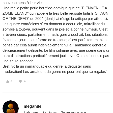
nouveau sens à leur vie.
Une réelle petite perle horrifico-comique que ce "BIENVENUE A
ZOMBIELAND" qui rappelle la très belle réussite british "SHAUN
OF THE DEAD" de 2004 (dont j' ai rédigé la critique par ailleurs).
Les quatre comédiens s' en donnent à coeur joie, mitraillant du
zombie à tout-va, souvent dans la joie et la bonne humeur. C'est
irrévérencieux, parfaitement trash, gore à souhait. Les situations
évitent toujours toute forme de tragique; c' est parfaitement bien
pensé car cela aurait indéniablement nui à l' ambiance générale
délicieusement délirante. Le film culmine avec une scène dans un
parc d' attractions particulièrement jouissive. On ne s' ennuie pas
une seule seconde.
Bref, voilà un immanquable du genre; à déguster sans
modération! Les amateurs du genre ne pourront que se régaler."
0
0
meganite
2 abonnés
7 critiques
Suivre son activité