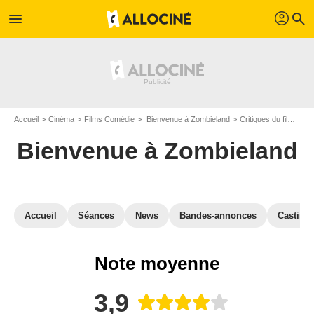
profil
menu
search
Accueil
Cinéma
Films Comédie
Bienvenue à Zombieland
Critiques du film Bienvenue à Zombieland
Bienvenue à Zombieland
Accueil
Séances
News
Bandes-annonces
Casting
Note moyenne
3,9