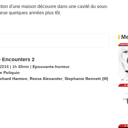
ction d'une maison découvre dans une cavité du sous-
sparue quelques années plus tôt.
Me
 Encounters 2
t 2016
|
1h 48min
|
Epouvante-horreur
n Poliquin
ichard Harmon
,
Reese Alexander
,
Stephanie Bennett (III)