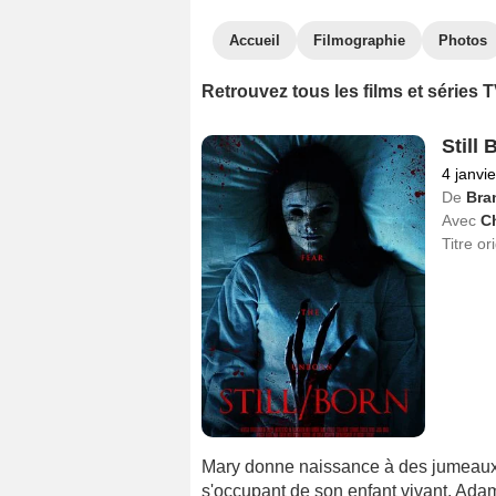
Accueil
Filmographie
Photos
Retrouvez tous les films et série
Still
4 janvi
De
Bra
Avec
Ch
Titre or
Mary donne naissance à des jumeaux m
s'occupant de son enfant vivant, Ada