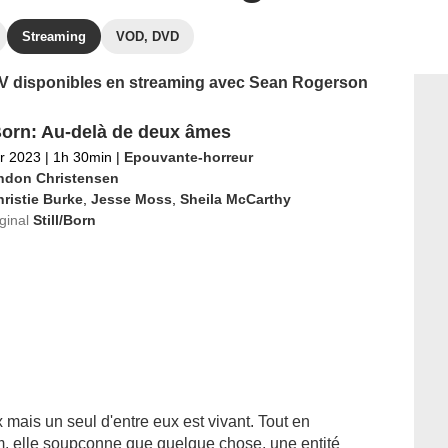
Streaming
VOD, DVD
s TV disponibles en streaming avec Sean Rogerson
 Born: Au-delà de deux âmes
er 2023
|
1h 30min
|
Epouvante-horreur
ndon Christensen
ristie Burke
,
Jesse Moss
,
Sheila McCarthy
iginal
Still/Born
ais un seul d'entre eux est vivant. Tout en
m, elle soupçonne que quelque chose, une entité