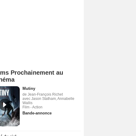
lms Prochainement au
néma
Mutiny
de Jean-François Richet
avec Jason Statham, Annabelle
Wallis
Film - Action
Bande-annonce