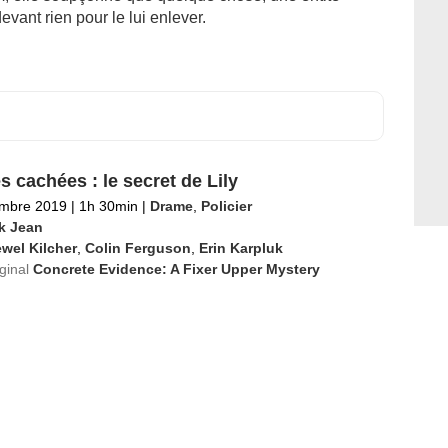
devant rien pour le lui enlever.
s cachées : le secret de Lily
embre 2019
|
1h 30min
|
Drame
,
Policier
k Jean
wel Kilcher
,
Colin Ferguson
,
Erin Karpluk
iginal
Concrete Evidence: A Fixer Upper Mystery