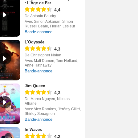
: L'Âge de Fer
4,4
De Antonin Baudry
Avec Simon Abkarian, Simon
Russell Beale, Florian Lesieur
Bande-annonce
L'Odyssée
4,3
De Christopher Nolan
Avec Matt Damon, Tom Holland,
Anne Hathaway
Bande-annonce
Jim Queen
4,3
De Marco Nguyen, Nicolas
Athane
Avec Alex Ramires, Jérémy Gillet,
Shirley Souagnon
Bande-annonce
In Waves
4,2