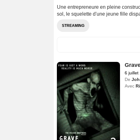
Une entrepreneure en pleine constru
sol, le squelette d'une jeune fille di
STREAMING
Grave
6 juille
De
Joh
Avec
R