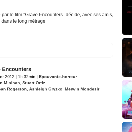
 par le film "Grave Encounters" décide, avec ses amis,
é dans le long métrage.
 Encounters
ier 2012
|
1h 32min
|
Epouvante-horreur
in Minihan
,
Stuart Ortiz
ean Rogerson
,
Ashleigh Gryzko
,
Merwin Mondesir