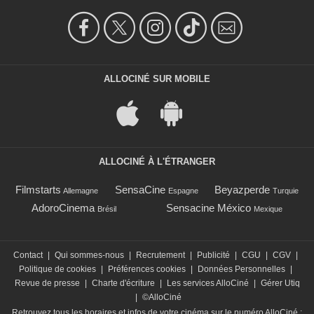
ALLOCINÉ SUR MOBILE
ALLOCINÉ À L'ÉTRANGER
Filmstarts
SensaCine
Beyazperde
Allemagne
Espagne
Turquie
AdoroCinema
Sensacine México
Brésil
Mexique
Contact
|
Qui sommes-nous
|
Recrutement
|
Publicité
|
CGU
|
CGV
|
Politique de cookies
|
Préférences cookies
|
Données Personnelles
|
Revue de presse
|
Charte d'écriture
|
Les services AlloCiné
|
Gérer Utiq
|
©AlloCiné
Retrouvez tous les horaires et infos de votre cinéma sur le numéro AlloCiné :