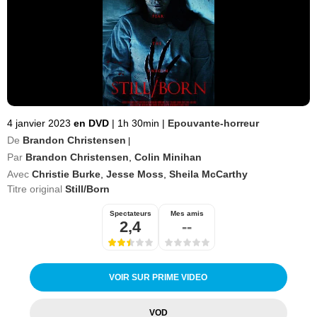
4 janvier 2023
en DVD
|
1h 30min
|
Epouvante-horreur
De
Brandon Christensen
|
Par
Brandon Christensen
,
Colin Minihan
Avec
Christie Burke
,
Jesse Moss
,
Sheila McCarthy
Titre original
Still/Born
Spectateurs
Mes amis
2,4
--
VOIR SUR PRIME VIDEO
VOD