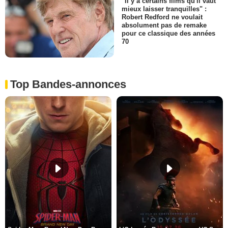
"Il y a certains films qu'il vaut
mieux laisser tranquilles" :
Robert Redford ne voulait
absolument pas de remake
pour ce classique des années
70
Top Bandes-annonces