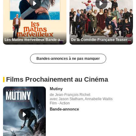
Les Matins merveilleux Bande-annonce VF
De la Comédie-Française Teaser VF
Bandes-annonces à ne pas manquer
Films Prochainement au Cinéma
Mutiny
de Jean-François Richet
avec Jason Statham, Annabelle Wallis
Film - Action
Bande-annonce