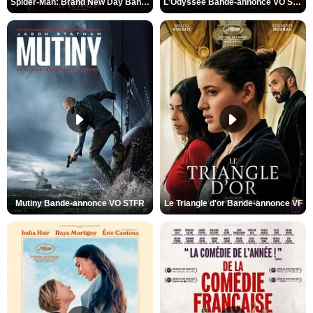
Spider-Man: Brand New Day Bande-annonce VO STFR
L'Odyssée Bande-annonce VO STFR
Mutiny Bande-annonce VO STFR
Le Triangle d'or Bande-annonce VF