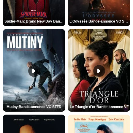
Spider-Man: Brand New Day Bande-annonce VO STFR
L'Odyssée Bande-annonce VO STFR
Mutiny Bande-annonce VO STFR
Le Triangle d'or Bande-annonce VF