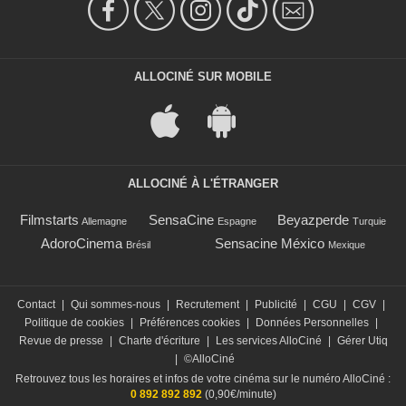
ALLOCINÉ SUR MOBILE
ALLOCINÉ À L'ÉTRANGER
Filmstarts
SensaCine
Beyazperde
Allemagne
Espagne
Turquie
AdoroCinema
Sensacine México
Brésil
Mexique
Contact
|
Qui sommes-nous
|
Recrutement
|
Publicité
|
CGU
|
CGV
|
Politique de cookies
|
Préférences cookies
|
Données Personnelles
|
Revue de presse
|
Charte d'écriture
|
Les services AlloCiné
|
Gérer Utiq
|
©AlloCiné
Retrouvez tous les horaires et infos de votre cinéma sur le numéro AlloCiné :
0 892 892 892
(0,90€/minute)