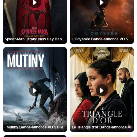
Spider-Man: Brand New Day Bande-annonce VO STFR
L'Odyssée Bande-annonce VO STFR
Mutiny Bande-annonce VO STFR
Le Triangle d'or Bande-annonce VF