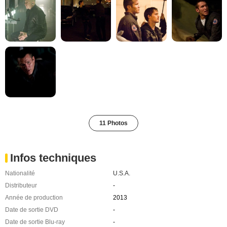
11 Photos
Infos techniques
Nationalité
U.S.A.
Distributeur
-
Année de production
2013
Date de sortie DVD
-
Date de sortie Blu-ray
-