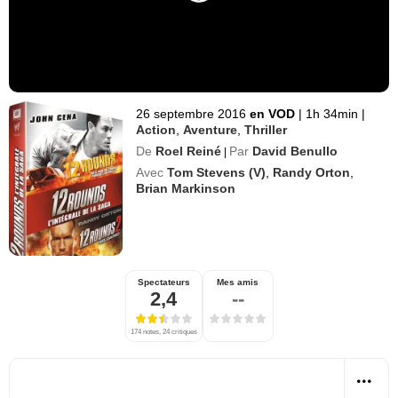
26 septembre 2016
en VOD
|
1h 34min
|
Action
,
Aventure
,
Thriller
De
Roel Reiné
Par
David Benullo
|
Avec
Tom Stevens (V)
,
Randy Orton
,
Brian Markinson
Spectateurs
Mes amis
2,4
--
174 notes, 24 critiques