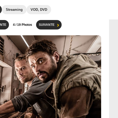
Streaming
VOD, DVD
NTE
4
/ 19 Photos
SUIVANTE