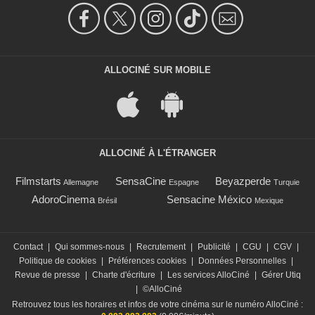
ALLOCINÉ SUR MOBILE
ALLOCINÉ À L'ÉTRANGER
Filmstarts
SensaCine
Beyazperde
Allemagne
Espagne
Turquie
AdoroCinema
Sensacine México
Brésil
Mexique
Contact
|
Qui sommes-nous
|
Recrutement
|
Publicité
|
CGU
|
CGV
|
Politique de cookies
|
Préférences cookies
|
Données Personnelles
|
Revue de presse
|
Charte d'écriture
|
Les services AlloCiné
|
Gérer Utiq
|
©AlloCiné
Retrouvez tous les horaires et infos de votre cinéma sur le numéro AlloCiné :