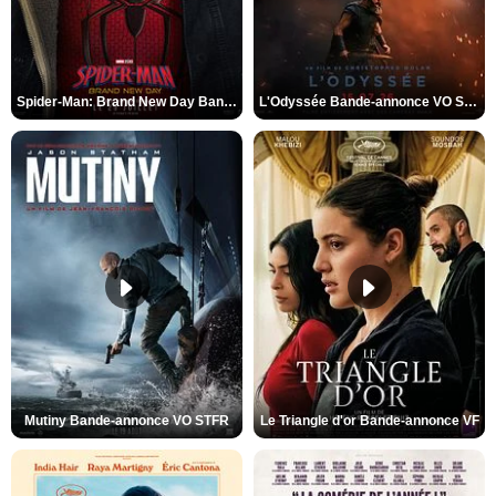
Spider-Man: Brand New Day Bande-annonce VO STFR
L'Odyssée Bande-annonce VO STFR
Mutiny Bande-annonce VO STFR
Le Triangle d'or Bande-annonce VF