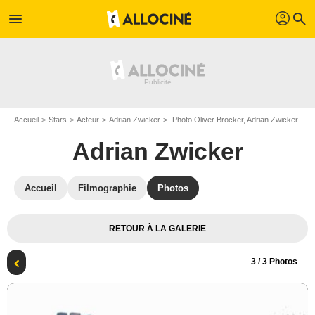
profil
menu
search
Accueil
Stars
Acteur
Adrian Zwicker
Photo Oliver Bröcker, Adrian Zwicker
Adrian Zwicker
Accueil
Filmographie
Photos
RETOUR À LA GALERIE
3
/ 3 Photos