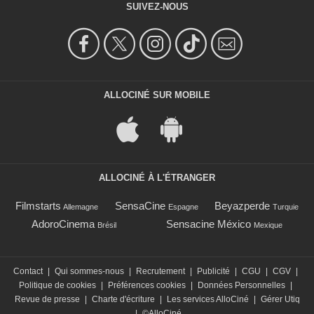
SUIVEZ-NOUS
ALLOCINÉ SUR MOBILE
ALLOCINÉ À L'ÉTRANGER
Filmstarts
SensaCine
Beyazperde
Allemagne
Espagne
Turquie
AdoroCinema
Sensacine México
Brésil
Mexique
Contact
|
Qui sommes-nous
|
Recrutement
|
Publicité
|
CGU
|
CGV
|
Politique de cookies
|
Préférences cookies
|
Données Personnelles
|
Revue de presse
|
Charte d'écriture
|
Les services AlloCiné
|
Gérer Utiq
|
©AlloCiné