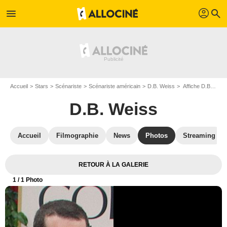
profil
menu
search
Accueil
Stars
Scénariste
Scénariste américain
D.B. Weiss
Affiche D.B. Weiss
D.B. Weiss
Accueil
Filmographie
News
Photos
Streaming
RETOUR À LA GALERIE
1
/ 1 Photo