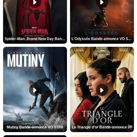
Spider-Man: Brand New Day Bande-annonce VO STFR
L'Odyssée Bande-annonce VO STFR
Mutiny Bande-annonce VO STFR
Le Triangle d'or Bande-annonce VF