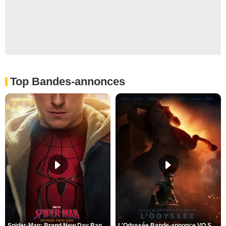
Top Bandes-annonces
Spider-Man: Brand New Day Bande-annonce VO STFR
L'Odyssée Bande-annonce VO STFR