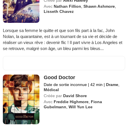
Créée par
Alexi Hawley
Avec
Nathan Fillion
,
Shawn Ashmore
,
Lisseth Chavez
Lorsque sa femme le quitte et que son fils part à la fac, John
Nolan, la quarantaine, est à un tournant de sa vie et décide de
réaliser un vieux rêve : devenir flic ! Il part vivre à Los Angeles et
se retrouve, malgré son âge, un bleu parmi les bleus...
Good Doctor
Date de sortie inconnue
|
42 min
|
Drame
,
Médical
Créée par
David Shore
Avec
Freddie Highmore
,
Fiona
Gubelmann
,
Will Yun Lee