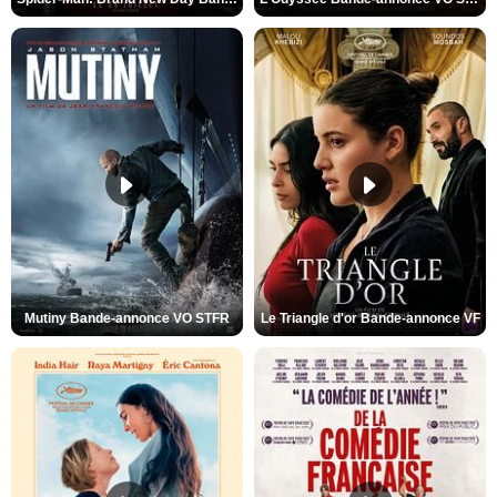
Mutiny Bande-annonce VO STFR
Le Triangle d'or Bande-annonce VF