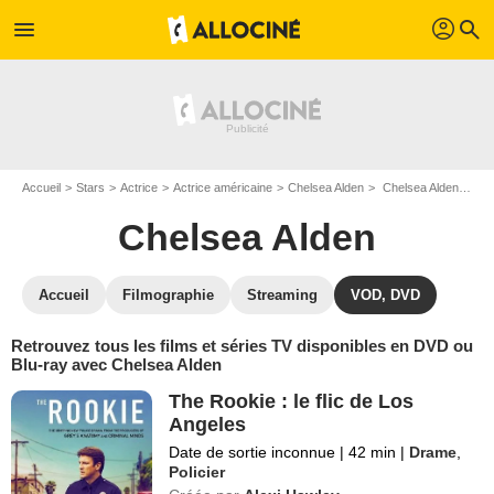
profil
menu
search
Accueil
Stars
Actrice
Actrice américaine
Chelsea Alden
Chelsea Alden : ses Blu-Ray, DVD, VOD, SVOD
Chelsea Alden
Accueil
Filmographie
Streaming
VOD, DVD
Retrouvez tous les films et séries TV disponibles en DVD ou
Blu-ray avec Chelsea Alden
The Rookie : le flic de Los
Angeles
Date de sortie inconnue
|
42 min
|
Drame
,
Policier