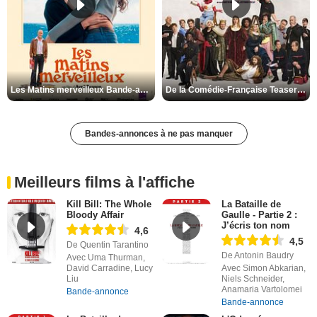
Les Matins merveilleux Bande-annonce VF
De la Comédie-Française Teaser VF
Bandes-annonces à ne pas manquer
Meilleurs films à l'affiche
Kill Bill: The Whole
La Bataille de
Bloody Affair
Gaulle - Partie 2 :
J’écris ton nom
4,6
4,5
De Quentin Tarantino
De Antonin Baudry
Avec Uma Thurman,
David Carradine, Lucy
Avec Simon Abkarian,
Liu
Niels Schneider,
Anamaria Vartolomei
Bande-annonce
Bande-annonce