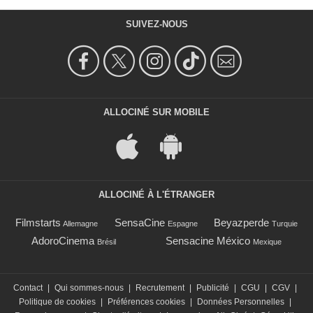
SUIVEZ-NOUS
ALLOCINÉ SUR MOBILE
ALLOCINÉ À L'ÉTRANGER
Filmstarts
SensaCine
Beyazperde
Allemagne
Espagne
Turquie
AdoroCinema
Sensacine México
Brésil
Mexique
Contact
|
Qui sommes-nous
|
Recrutement
|
Publicité
|
CGU
|
CGV
|
Politique de cookies
|
Préférences cookies
|
Données Personnelles
|