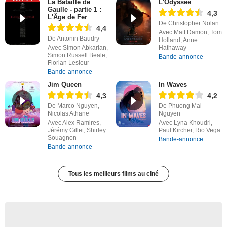
La Bataille de
L'Odyssée
Gaulle - partie 1 :
4,3
L'Âge de Fer
De Christopher Nolan
4,4
Avec Matt Damon, Tom
De Antonin Baudry
Holland, Anne
Avec Simon Abkarian,
Hathaway
Simon Russell Beale,
Bande-annonce
Florian Lesieur
Bande-annonce
Jim Queen
In Waves
4,3
4,2
De Marco Nguyen,
De Phuong Mai
Nicolas Athane
Nguyen
Avec Alex Ramires,
Avec Lyna Khoudri,
Jérémy Gillet, Shirley
Paul Kircher, Rio Vega
Souagnon
Bande-annonce
Bande-annonce
Tous les meilleurs films au ciné