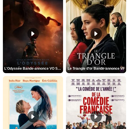
L'Odyssée Bande-annonce VO STFR
Le Triangle d'or Bande-annonce VF