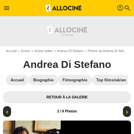
profil
menu
search
Accueil
Acteur
Acteur italien
Andrea Di Stefano
Photos de Andrea Di Stefano
Andrea Di Stefano
Accueil
Biographie
Filmographie
Top films/séries
RETOUR À LA GALERIE
2
/ 9 Photos