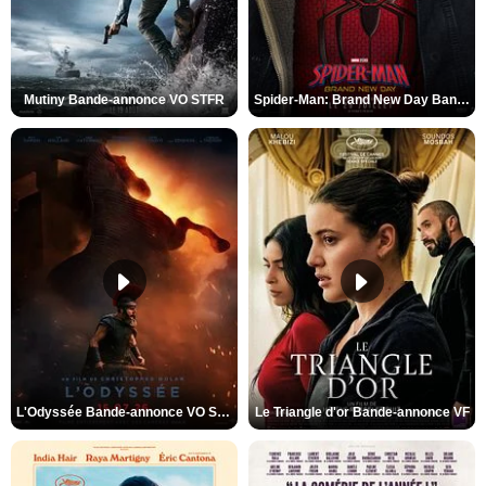
Mutiny Bande-annonce VO STFR
Spider-Man: Brand New Day Bande-annonce VO STFR
L'Odyssée Bande-annonce VO STFR
Le Triangle d'or Bande-annonce VF