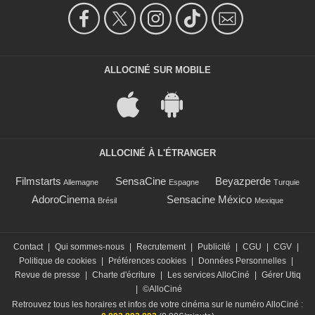
ALLOCINÉ SUR MOBILE
ALLOCINÉ À L'ÉTRANGER
Filmstarts
SensaCine
Beyazperde
Allemagne
Espagne
Turquie
AdoroCinema
Sensacine México
Brésil
Mexique
Contact
|
Qui sommes-nous
|
Recrutement
|
Publicité
|
CGU
|
CGV
|
Politique de cookies
|
Préférences cookies
|
Données Personnelles
|
Revue de presse
|
Charte d'écriture
|
Les services AlloCiné
|
Gérer Utiq
|
©AlloCiné
Retrouvez tous les horaires et infos de votre cinéma sur le numéro AlloCiné :