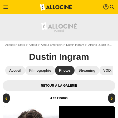
profil
menu
search
Accueil
Stars
Acteur
Acteur américain
Dustin Ingram
Affiche Dustin Ingram
Dustin Ingram
Accueil
Filmographie
Photos
Streaming
VOD, DV
RETOUR À LA GALERIE
4
/ 6 Photos