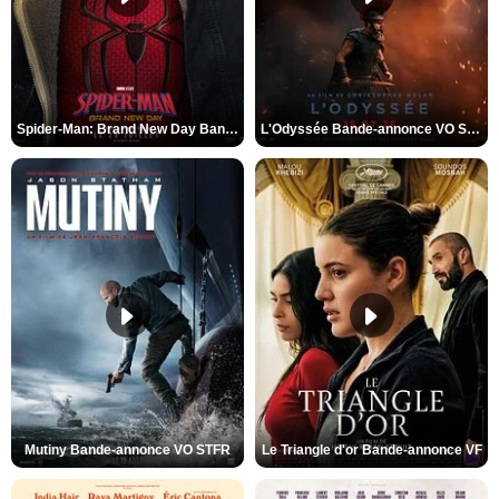
Spider-Man: Brand New Day Bande-annonce VO STFR
L'Odyssée Bande-annonce VO STFR
Mutiny Bande-annonce VO STFR
Le Triangle d'or Bande-annonce VF