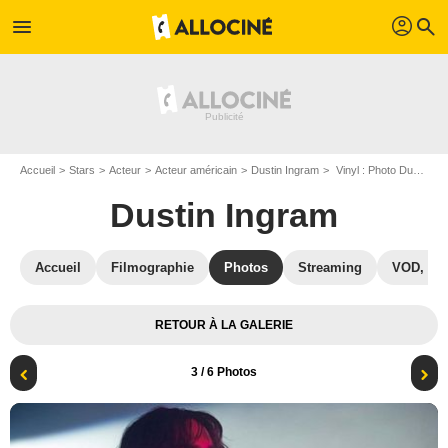
profil
menu
search
Accueil
Stars
Acteur
Acteur américain
Dustin Ingram
Vinyl : Photo Dustin Ingram
Dustin Ingram
Accueil
Filmographie
Photos
Streaming
VOD, DV
RETOUR À LA GALERIE
3
/ 6 Photos