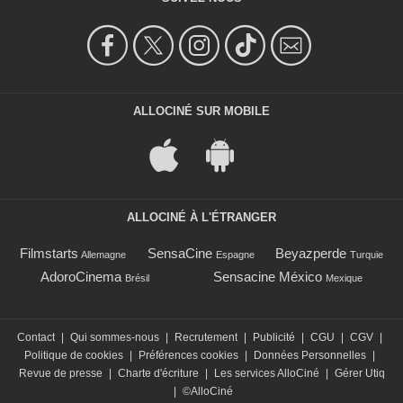
ALLOCINÉ SUR MOBILE
ALLOCINÉ À L'ÉTRANGER
Filmstarts
SensaCine
Beyazperde
Allemagne
Espagne
Turquie
AdoroCinema
Sensacine México
Brésil
Mexique
Contact
|
Qui sommes-nous
|
Recrutement
|
Publicité
|
CGU
|
CGV
|
Politique de cookies
|
Préférences cookies
|
Données Personnelles
|
Revue de presse
|
Charte d'écriture
|
Les services AlloCiné
|
Gérer Utiq
|
©AlloCiné