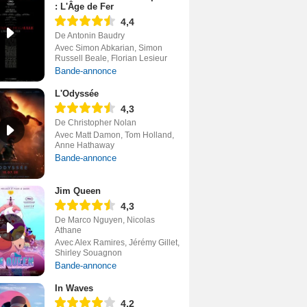
: L'Âge de Fer
4,4
De Antonin Baudry
Avec Simon Abkarian, Simon
Russell Beale, Florian Lesieur
Bande-annonce
L'Odyssée
4,3
De Christopher Nolan
Avec Matt Damon, Tom Holland,
Anne Hathaway
Bande-annonce
Jim Queen
4,3
De Marco Nguyen, Nicolas
Athane
Avec Alex Ramires, Jérémy Gillet,
Shirley Souagnon
Bande-annonce
In Waves
4,2