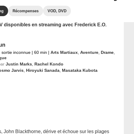
ng
Récompenses
VOD, DVD
TV disponibles en streaming avec Frederick E.O.
un
 sortie inconnue
|
60 min
|
Arts Martiaux
,
Aventure
,
Drame
,
ique
par
Justin Marks
,
Rachel Kondo
osmo Jarvis
,
Hiroyuki Sanada
,
Masataka Kubota
s, John Blackthorne, dérive et échoue sur les plages