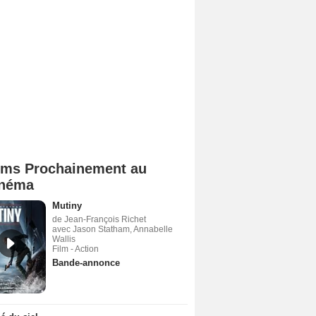
lms Prochainement au
néma
Mutiny
de Jean-François Richet
avec Jason Statham, Annabelle
Wallis
Film - Action
Bande-annonce