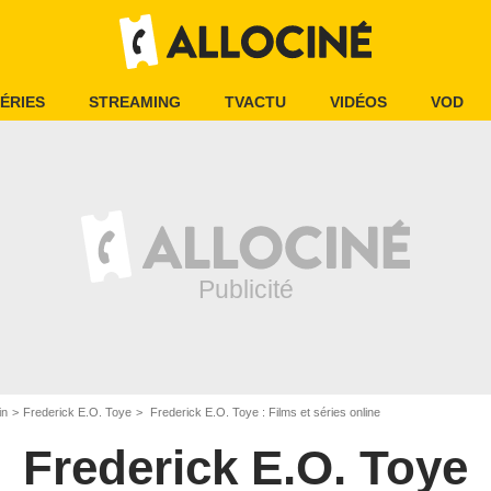
ÉRIES
STREAMING
TVACTU
VIDÉOS
VOD
in
Frederick E.O. Toye
Frederick E.O. Toye : Films et séries online
Frederick E.O. Toye