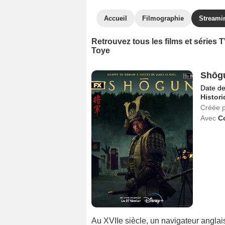
Accueil
Filmographie
Streami
Retrouvez tous les films et séries 
Toye
Shōg
Date de
Histor
Créée 
Avec
C
Au XVIIe siècle, un navigateur anglai