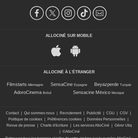
ALLOCINÉ SUR MOBILE
ALLOCINÉ À L'ÉTRANGER
Filmstarts
SensaCine
Beyazperde
Allemagne
Espagne
Turquie
AdoroCinema
Sensacine México
Brésil
Mexique
Contact
|
Qui sommes-nous
|
Recrutement
|
Publicité
|
CGU
|
CGV
|
Politique de cookies
|
Préférences cookies
|
Données Personnelles
|
Revue de presse
|
Charte d'écriture
|
Les services AlloCiné
|
Gérer Utiq
|
©AlloCiné