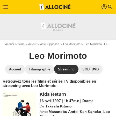
profil
menu
search
Accueil
Stars
Acteur
Acteur japonais
Leo Morimoto
Leo Morimoto : Films et séries online
Leo Morimoto
Accueil
Filmographie
Streaming
VOD, DVD
Retrouvez tous les films et séries TV disponibles en
streaming avec Leo Morimoto
Kids Return
16 avril 1997
|
1h 47min
|
Drame
De
Takeshi Kitano
Avec
Masanobu Ando
,
Ken Kaneko
,
Leo