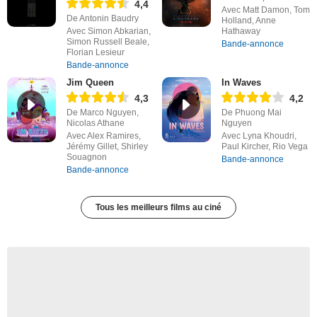
4,4
Avec Matt Damon, Tom
De Antonin Baudry
Holland, Anne
Avec Simon Abkarian,
Hathaway
Simon Russell Beale,
Bande-annonce
Florian Lesieur
Bande-annonce
Jim Queen
In Waves
4,3
4,2
De Marco Nguyen,
De Phuong Mai
Nicolas Athane
Nguyen
Avec Alex Ramires,
Avec Lyna Khoudri,
Jérémy Gillet, Shirley
Paul Kircher, Rio Vega
Souagnon
Bande-annonce
Bande-annonce
Tous les meilleurs films au ciné