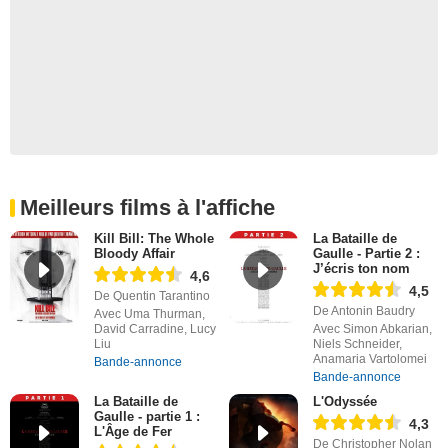
Meilleurs films à l'affiche
Kill Bill: The Whole
La Bataille de
Bloody Affair
Gaulle - Partie 2 :
J’écris ton nom
4,6
4,5
De Quentin Tarantino
De Antonin Baudry
Avec Uma Thurman,
David Carradine, Lucy
Avec Simon Abkarian,
Liu
Niels Schneider,
Anamaria Vartolomei
Bande-annonce
Bande-annonce
La Bataille de
L'Odyssée
Gaulle - partie 1 :
4,3
L'Âge de Fer
De Christopher Nolan