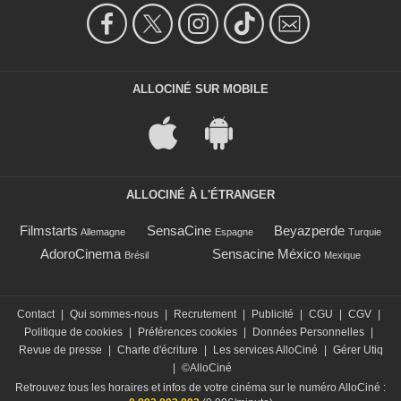
ALLOCINÉ SUR MOBILE
ALLOCINÉ À L'ÉTRANGER
Filmstarts
SensaCine
Beyazperde
Allemagne
Espagne
Turquie
AdoroCinema
Sensacine México
Brésil
Mexique
Contact
|
Qui sommes-nous
|
Recrutement
|
Publicité
|
CGU
|
CGV
|
Politique de cookies
|
Préférences cookies
|
Données Personnelles
|
Revue de presse
|
Charte d'écriture
|
Les services AlloCiné
|
Gérer Utiq
|
©AlloCiné
Retrouvez tous les horaires et infos de votre cinéma sur le numéro AlloCiné :