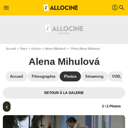
profil
menu
search
Accueil
Stars
Actrice
Alena Mihulová
Photo Alena Mihulová
Alena Mihulová
Accueil
Filmographie
Photos
Streaming
VOD, DV
RETOUR À LA GALERIE
2
/ 2 Photos