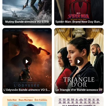
Mutiny Bande-annonce VO STFR
Spider-Man: Brand New Day Bande-annonce VO STFR
L'Odyssée Bande-annonce VO STFR
Le Triangle d'or Bande-annonce VF