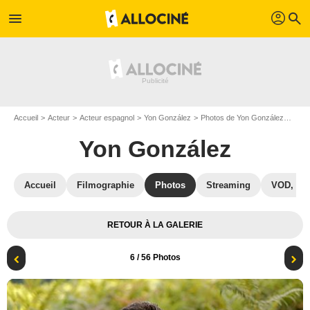
profil
menu
search
Accueil
Acteur
Acteur espagnol
Yon González
Photos de Yon González
Le G
Yon González
Accueil
Filmographie
Photos
Streaming
VOD, DV
RETOUR À LA GALERIE
6
/ 56 Photos