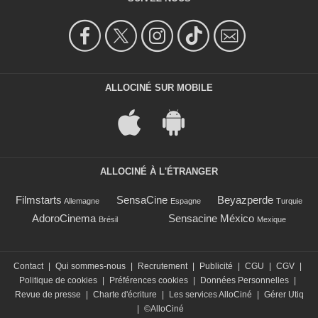
ALLOCINÉ SUR MOBILE
ALLOCINÉ À L'ÉTRANGER
Filmstarts
SensaCine
Beyazperde
Allemagne
Espagne
Turquie
AdoroCinema
Sensacine México
Brésil
Mexique
Contact
|
Qui sommes-nous
|
Recrutement
|
Publicité
|
CGU
|
CGV
|
Politique de cookies
|
Préférences cookies
|
Données Personnelles
|
Revue de presse
|
Charte d'écriture
|
Les services AlloCiné
|
Gérer Utiq
|
©AlloCiné