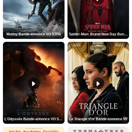
Mutiny Bande-annonce VO STFR
Spider-Man: Brand New Day Bande-annonce VO STFR
L'Odyssée Bande-annonce VO STFR
Le Triangle d'or Bande-annonce VF