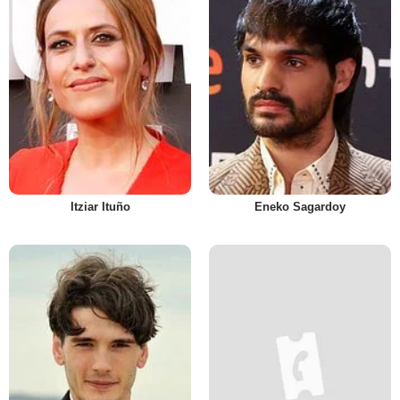
Itziar Ituño
Eneko Sagardoy