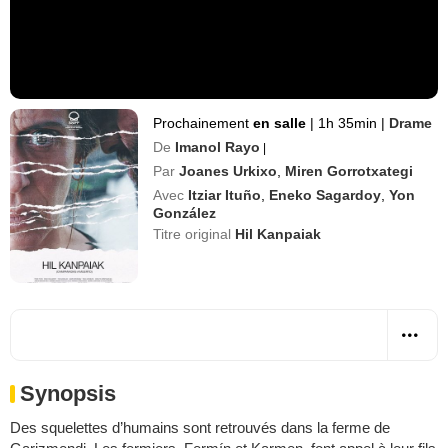
Prochainement
en salle
|
1h 35min
|
Drame
De
Imanol Rayo
|
Par
Joanes Urkixo
,
Miren Gorrotxategi
Avec
Itziar Ituño
,
Eneko Sagardoy
,
Yon
González
Titre original
Hil Kanpaiak
Synopsis
Des squelettes d’humains sont retrouvés dans la ferme de