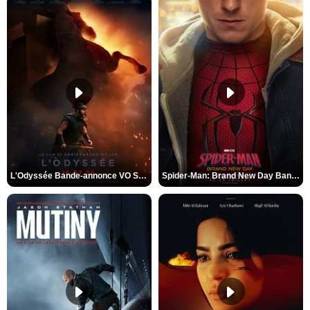
L'Odyssée Bande-annonce VO STFR
Spider-Man: Brand New Day Bande-annonce VO STFR