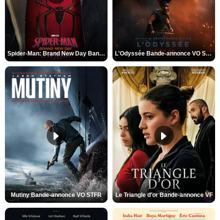
Spider-Man: Brand New Day Bande-annonce VO STFR
L'Odyssée Bande-annonce VO STFR
Mutiny Bande-annonce VO STFR
Le Triangle d'or Bande-annonce VF