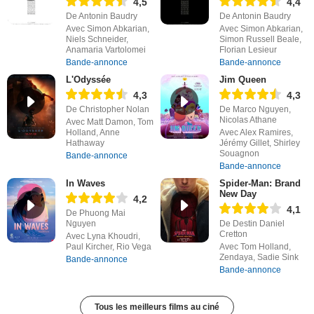
4,5
4,4
De Antonin Baudry
De Antonin Baudry
Avec Simon Abkarian,
Avec Simon Abkarian,
Niels Schneider,
Simon Russell Beale,
Anamaria Vartolomei
Florian Lesieur
Bande-annonce
Bande-annonce
L'Odyssée
Jim Queen
4,3
4,3
De Christopher Nolan
De Marco Nguyen,
Nicolas Athane
Avec Matt Damon, Tom
Holland, Anne
Avec Alex Ramires,
Hathaway
Jérémy Gillet, Shirley
Souagnon
Bande-annonce
Bande-annonce
In Waves
Spider-Man: Brand
New Day
4,2
4,1
De Phuong Mai
Nguyen
De Destin Daniel
Cretton
Avec Lyna Khoudri,
Paul Kircher, Rio Vega
Avec Tom Holland,
Zendaya, Sadie Sink
Bande-annonce
Bande-annonce
Tous les meilleurs films au ciné