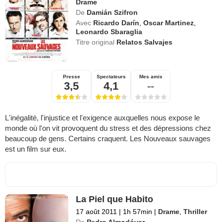
Drame
De
Damián Szifron
Avec
Ricardo Darín
,
Oscar Martinez
,
Leonardo Sbaraglia
Titre original
Relatos Salvajes
Presse
Spectateurs
Mes amis
3,5
4,1
--
L'inégalité, l'injustice et l'exigence auxquelles nous expose le
monde où l'on vit provoquent du stress et des dépressions chez
beaucoup de gens. Certains craquent. Les Nouveaux sauvages
est un film sur eux.
La Piel que Habito
17 août 2011
|
1h 57min
|
Drame
,
Thriller
De
Pedro Almodóvar