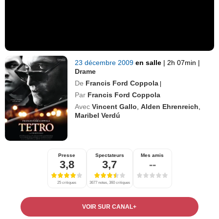
23 décembre 2009
en salle
|
2h 07min
|
Drame
De
Francis Ford Coppola
|
Par
Francis Ford Coppola
Avec
Vincent Gallo
,
Alden Ehrenreich
,
Maribel Verdú
Presse
Spectateurs
Mes amis
3,8
3,7
--
25 critiques
3677 notes, 360 critiques
VOIR SUR CANAL+