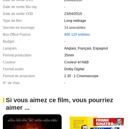
Date de sortie DVD
23/06/2010
Date de sortie Blu-ray
-
Date de sortie VOD
23/04/2010
Type de film
Long métrage
Secrets de tournage
14 anecdotes
Box Office France
406 120 entrées
Budget
-
Langues
Anglais, Français, Espagnol
Format production
35mm
Couleur
Couleur et N&B
Format audio
Dolby Digital
Format de projection
2.35 : 1 Cinemascope
N° de Visa
-
Si vous aimez ce film, vous pourriez
aimer ...