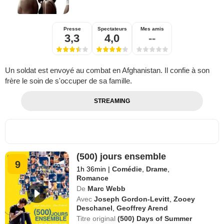
Presse
Spectateurs
Mes amis
3,3
4,0
--
Un soldat est envoyé au combat en Afghanistan. Il confie à son
frère le soin de s'occuper de sa famille.
STREAMING
(500) jours ensemble
9
1h 36min
|
Comédie
,
Drame
,
Romance
De
Marc Webb
Avec
Joseph Gordon-Levitt
,
Zooey
Deschanel
,
Geoffrey Arend
Titre original
(500) Days of Summer