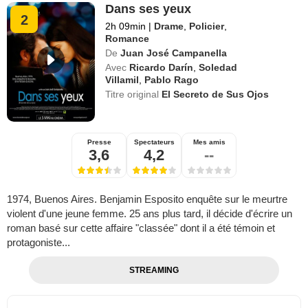
Dans ses yeux
2
2h 09min
|
Drame
,
Policier
,
Romance
De
Juan José Campanella
Avec
Ricardo Darín
,
Soledad
Villamil
,
Pablo Rago
Titre original
El Secreto de Sus Ojos
Presse
Spectateurs
Mes amis
3,6
4,2
--
1974, Buenos Aires. Benjamin Esposito enquête sur le meurtre
violent d'une jeune femme. 25 ans plus tard, il décide d'écrire un
roman basé sur cette affaire "classée" dont il a été témoin et
protagoniste...
STREAMING