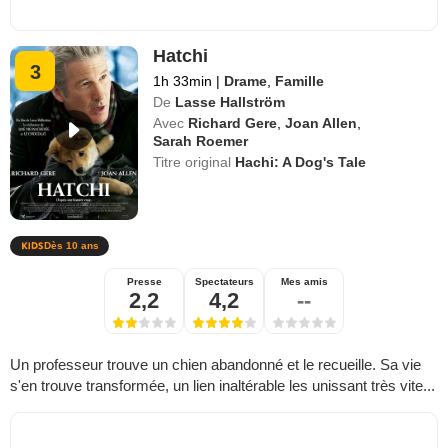
Hatchi
3
1h 33min
|
Drame
,
Famille
De
Lasse Hallström
Avec
Richard Gere
,
Joan Allen
,
Sarah Roemer
Titre original
Hachi: A Dog's Tale
Dès 10 ans
Presse
Spectateurs
Mes amis
2,2
4,2
--
Un professeur trouve un chien abandonné et le recueille. Sa vie
s'en trouve transformée, un lien inaltérable les unissant très vite...