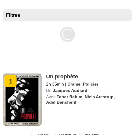
Meilleurs documentaires selon la presse
Filtres
Un prophète
1
2h 35min
|
Drame
,
Policier
De
Jacques Audiard
Avec
Tahar Rahim
,
Niels Arestrup
,
Adel Bencherif
Presse
Spectateurs
Mes amis