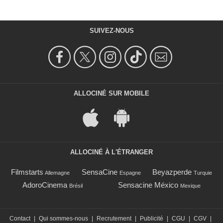
SUIVEZ-NOUS
ALLOCINÉ SUR MOBILE
ALLOCINÉ À L'ÉTRANGER
Filmstarts
SensaCine
Beyazperde
Allemagne
Espagne
Turquie
AdoroCinema
Sensacine México
Brésil
Mexique
Contact
|
Qui sommes-nous
|
Recrutement
|
Publicité
|
CGU
|
CGV
|