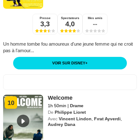
Presse
Spectateurs
Mes amis
3,3
4,0
--
Un homme tombe fou amoureux d'une jeune femme qui ne croit
pas à l'amour...
VOIR SUR DISNEY
+
Welcome
10
1h 50min
|
Drame
De
Philippe Lioret
Avec
Vincent Lindon
,
Fırat Ayverdi
,
Audrey Dana