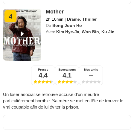
Mother
4
2h 10min
|
Drame
,
Thriller
De
Bong Joon Ho
Avec
Kim Hye-Ja
,
Won Bin
,
Ku Jin
Presse
Spectateurs
Mes amis
4,4
4,1
--
Un loser asocial se retrouve accusé d'un meurtre
particulièrement horrible. Sa mère se met en tête de trouver le
vrai coupable afin de lui éviter la prison.