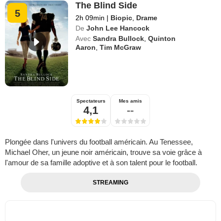
The Blind Side
5
2h 09min
|
Biopic
,
Drame
De
John Lee Hancock
Avec
Sandra Bullock
,
Quinton
Aaron
,
Tim McGraw
Spectateurs
Mes amis
4,1
--
Plongée dans l'univers du football américain. Au Tenessee,
Michael Oher, un jeune noir américain, trouve sa voie grâce à
l'amour de sa famille adoptive et à son talent pour le football.
STREAMING