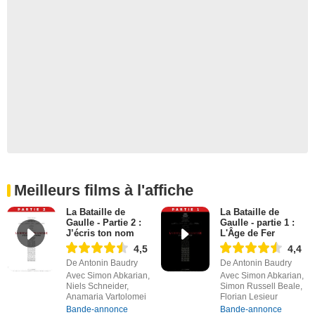
Meilleurs films à l'affiche
La Bataille de
La Bataille de
Gaulle - Partie 2 :
Gaulle - partie 1 :
J’écris ton nom
L'Âge de Fer
4,5
4,4
De Antonin Baudry
De Antonin Baudry
Avec Simon Abkarian,
Avec Simon Abkarian,
Niels Schneider,
Simon Russell Beale,
Anamaria Vartolomei
Florian Lesieur
Bande-annonce
Bande-annonce