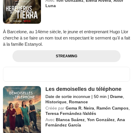
Avec
Yon González
,
Elena Rivera
,
Aitor
Luna
À Barcelone, au 14ème siècle, le jeune et entreprenant Hugo Llor
cherche à se faire un nom tout en respectant le serment qu'il a fait
à la famille Estanyol.
STREAMING
Les demoiselles du téléphone
Date de sortie inconnue
|
50 min
|
Drame
,
Historique
,
Romance
Créée par
Gema R. Neira
,
Ramón Campos
,
Teresa Fernández-Valdés
Avec
Blanca Suárez
,
Yon González
,
Ana
Fernández García