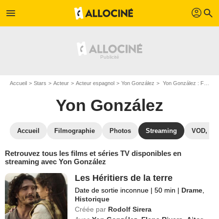
profil
menu
search
Accueil
Stars
Acteur
Acteur espagnol
Yon González
Yon González : Films et séries online
Yon González
Accueil
Filmographie
Photos
Streaming
VOD, DV
Retrouvez tous les films et séries TV disponibles en
streaming avec Yon González
Les Héritiers de la terre
Date de sortie inconnue
|
50 min
|
Drame
,
Historique
Créée par
Rodolf Sirera