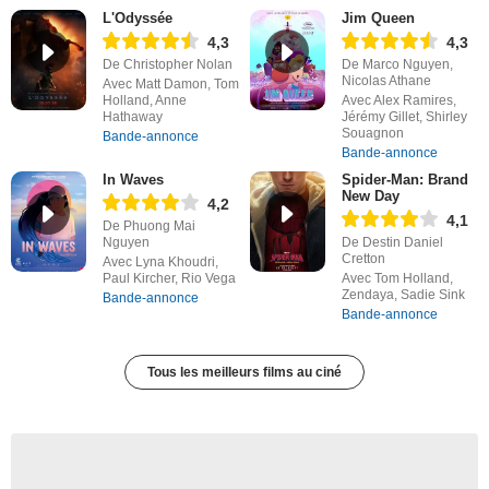
L'Odyssée
Jim Queen
4,3
4,3
De Christopher Nolan
De Marco Nguyen,
Nicolas Athane
Avec Matt Damon, Tom
Holland, Anne
Avec Alex Ramires,
Hathaway
Jérémy Gillet, Shirley
Souagnon
Bande-annonce
Bande-annonce
In Waves
Spider-Man: Brand
New Day
4,2
4,1
De Phuong Mai
Nguyen
De Destin Daniel
Cretton
Avec Lyna Khoudri,
Paul Kircher, Rio Vega
Avec Tom Holland,
Zendaya, Sadie Sink
Bande-annonce
Bande-annonce
Tous les meilleurs films au ciné