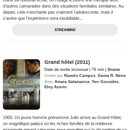
d'autres camarades dans des situations familiales similaires. Au
départ, cela n'enchante pas vraiment l'adolescente, mais il
s'avère que l'expérience sera inoubliable...
STREAMING
Grand hôtel (2011)
Date de sortie inconnue
|
75 min
|
Drame
Créée par
Ramón Campos
,
Gema R. Neira
Avec
Amaia Salamanca
,
Yon González
,
Eloy Azorin
1905. Un jeune homme prénommé Julio arrive au Grand Hôtel,
un magnifique palace où les riches familles de la noblesse
espagnole aiment séjourner, pour enquêter sur la disparition de sa