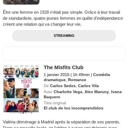
Être une femme en 1928 n'était pas simple. Grâce à leur travail
de standardiste, quatre jeunes femmes en quête d'indépendance
créent une relation qui va changer leur vie.
STREAMING
The Misfits Club
1 janvier 2015
|
1h 49min
|
Comédie
dramatique
,
Romance
De
Carlos Sedes
,
Carlos Vila
Avec
Charlotte Vega
,
Alex Maruny
,
Ivana
Baquero
Titre original
El club de los incomprendidos
Valéria déménage à Madrid après la séparation de ses parents.
Dans sa nouvelle école, on l'oblige à suivre une thérapie avec