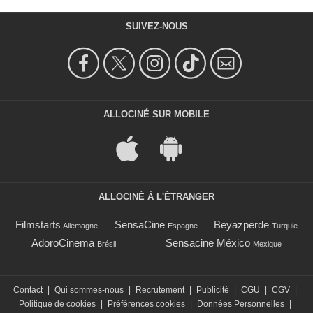
SUIVEZ-NOUS
ALLOCINÉ SUR MOBILE
ALLOCINÉ À L'ÉTRANGER
Filmstarts
SensaCine
Beyazperde
Allemagne
Espagne
Turquie
AdoroCinema
Sensacine México
Brésil
Mexique
Contact
|
Qui sommes-nous
|
Recrutement
|
Publicité
|
CGU
|
CGV
|
Politique de cookies
|
Préférences cookies
|
Données Personnelles
|