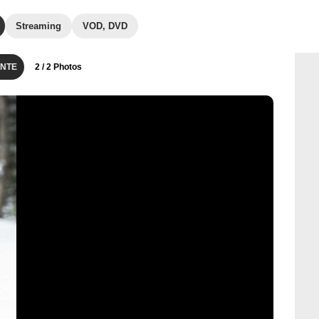
Streaming
VOD, DVD
NTE
2
/ 2 Photos