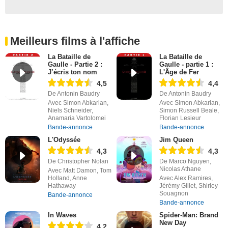
Meilleurs films à l'affiche
La Bataille de
La Bataille de
Gaulle - Partie 2 :
Gaulle - partie 1 :
J’écris ton nom
L'Âge de Fer
4,5
4,4
De Antonin Baudry
De Antonin Baudry
Avec Simon Abkarian,
Avec Simon Abkarian,
Niels Schneider,
Simon Russell Beale,
Anamaria Vartolomei
Florian Lesieur
Bande-annonce
Bande-annonce
L'Odyssée
Jim Queen
4,3
4,3
De Christopher Nolan
De Marco Nguyen,
Nicolas Athane
Avec Matt Damon, Tom
Holland, Anne
Avec Alex Ramires,
Hathaway
Jérémy Gillet, Shirley
Souagnon
Bande-annonce
Bande-annonce
In Waves
Spider-Man: Brand
New Day
4,2