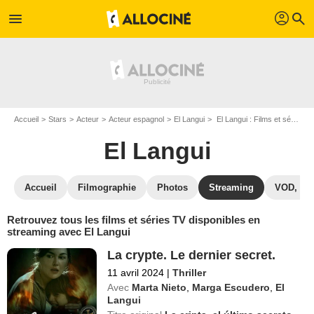
profil
menu
search
Accueil
Stars
Acteur
Acteur espagnol
El Langui
El Langui : Films et séries online
El Langui
Accueil
Filmographie
Photos
Streaming
VOD, DV
Retrouvez tous les films et séries TV disponibles en
streaming avec El Langui
La crypte. Le dernier secret.
11 avril 2024
|
Thriller
Avec
Marta Nieto
,
Marga Escudero
,
El
Langui