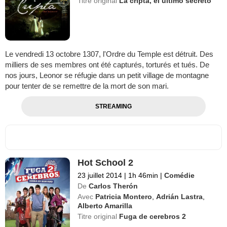
Titre original
La cripta, el último secreto
Le vendredi 13 octobre 1307, l'Ordre du Temple est détruit. Des
milliers de ses membres ont été capturés, torturés et tués. De
nos jours, Leonor se réfugie dans un petit village de montagne
pour tenter de se remettre de la mort de son mari.
STREAMING
Hot School 2
23 juillet 2014
|
1h 46min
|
Comédie
De
Carlos Therón
Avec
Patricia Montero
,
Adrián Lastra
,
Alberto Amarilla
Titre original
Fuga de cerebros 2