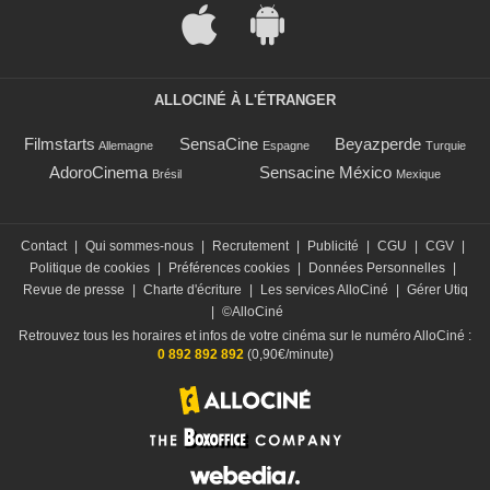
ALLOCINÉ À L'ÉTRANGER
Filmstarts
SensaCine
Beyazperde
Allemagne
Espagne
Turquie
AdoroCinema
Sensacine México
Brésil
Mexique
Contact
|
Qui sommes-nous
|
Recrutement
|
Publicité
|
CGU
|
CGV
|
Politique de cookies
|
Préférences cookies
|
Données Personnelles
|
Revue de presse
|
Charte d'écriture
|
Les services AlloCiné
|
Gérer Utiq
|
©AlloCiné
Retrouvez tous les horaires et infos de votre cinéma sur le numéro AlloCiné :
0 892 892 892
(0,90€/minute)