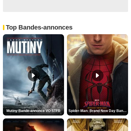
Top Bandes-annonces
Mutiny Bande-annonce VO STFR
Spider-Man: Brand New Day Bande-annonce VO STFR