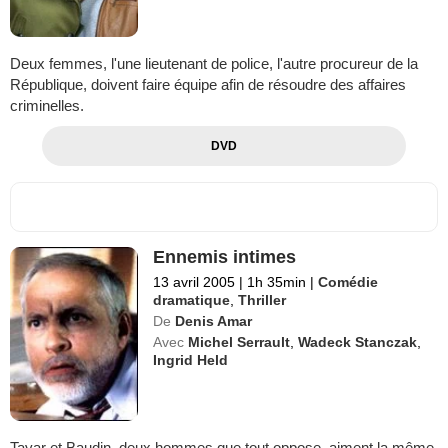
Deux femmes, l'une lieutenant de police, l'autre procureur de la
République, doivent faire équipe afin de résoudre des affaires
criminelles.
DVD
Ennemis intimes
13 avril 2005
|
1h 35min
|
Comédie
dramatique
,
Thriller
De
Denis Amar
Avec
Michel Serrault
,
Wadeck Stanczak
,
Ingrid Held
Tayar et Baudin, deux hommes que tout oppose, aiment la même