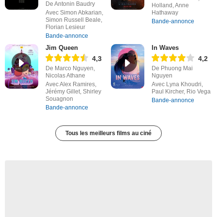
De Antonin Baudry
Holland, Anne
Avec Simon Abkarian,
Hathaway
Simon Russell Beale,
Bande-annonce
Florian Lesieur
Bande-annonce
Jim Queen
In Waves
4,3
4,2
De Marco Nguyen,
De Phuong Mai
Nicolas Athane
Nguyen
Avec Alex Ramires,
Avec Lyna Khoudri,
Jérémy Gillet, Shirley
Paul Kircher, Rio Vega
Souagnon
Bande-annonce
Bande-annonce
Tous les meilleurs films au ciné