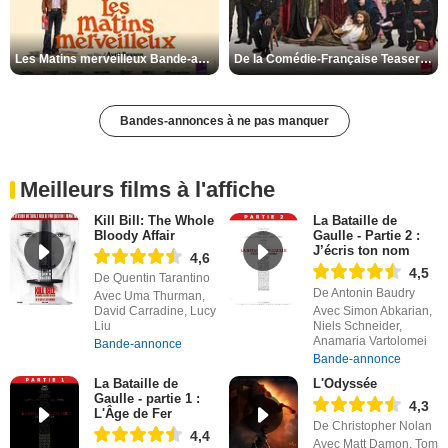
Les Matins merveilleux Bande-annonce VF
De la Comédie-Française Teaser VF
Bandes-annonces à ne pas manquer
Meilleurs films à l'affiche
Kill Bill: The Whole
La Bataille de
Bloody Affair
Gaulle - Partie 2 :
J’écris ton nom
4,6
4,5
De Quentin Tarantino
De Antonin Baudry
Avec Uma Thurman,
David Carradine, Lucy
Avec Simon Abkarian,
Liu
Niels Schneider,
Anamaria Vartolomei
Bande-annonce
Bande-annonce
La Bataille de
L'Odyssée
Gaulle - partie 1 :
4,3
L'Âge de Fer
De Christopher Nolan
4,4
Avec Matt Damon, Tom