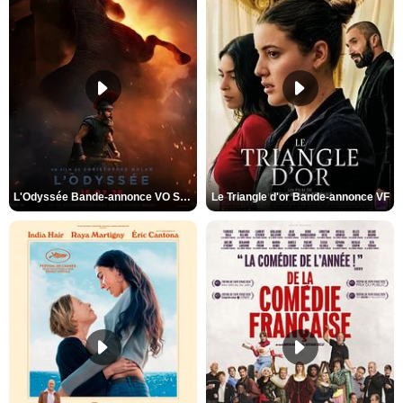
L'Odyssée Bande-annonce VO STFR
Le Triangle d'or Bande-annonce VF