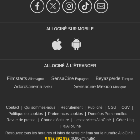
ALLOCINÉ SUR MOBILE
ALLOCINÉ À L'ÉTRANGER
Filmstarts
SensaCine
Beyazperde
Allemagne
Espagne
Turquie
AdoroCinema
Sensacine México
Brésil
Mexique
Contact
|
Qui sommes-nous
|
Recrutement
|
Publicité
|
CGU
|
CGV
|
Politique de cookies
|
Préférences cookies
|
Données Personnelles
|
Revue de presse
|
Charte d'écriture
|
Les services AlloCiné
|
Gérer Utiq
|
©AlloCiné
Retrouvez tous les horaires et infos de votre cinéma sur le numéro AlloCiné :
0 892 892 892
(0,90€/minute)