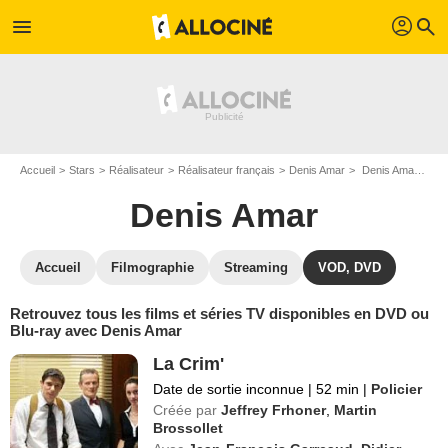
profil
menu
search
Accueil
Stars
Réalisateur
Réalisateur français
Denis Amar
Denis Amar : ses Blu-Ray, DVD, VOD, SVOD
Denis Amar
Accueil
Filmographie
Streaming
VOD, DVD
Retrouvez tous les films et séries TV disponibles en DVD ou
Blu-ray avec Denis Amar
La Crim'
Date de sortie inconnue
|
52 min
|
Policier
Créée par
Jeffrey Frhoner
,
Martin
Brossollet