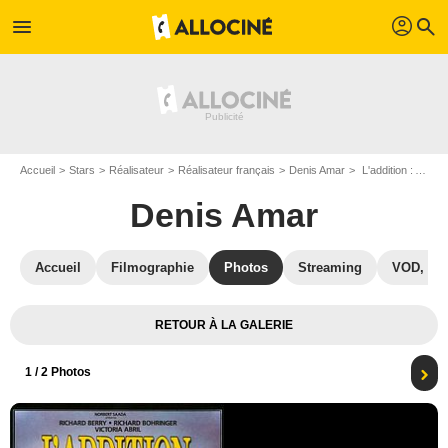
profil
menu
search
Accueil
Stars
Réalisateur
Réalisateur français
Denis Amar
L'addition : Affiche Denis Amar
Denis Amar
Accueil
Filmographie
Photos
Streaming
VOD, DV
RETOUR À LA GALERIE
1
/ 2 Photos