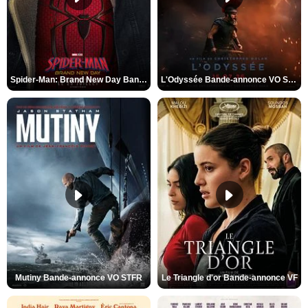
Spider-Man: Brand New Day Bande-annonce VO STFR
L'Odyssée Bande-annonce VO STFR
Mutiny Bande-annonce VO STFR
Le Triangle d'or Bande-annonce VF