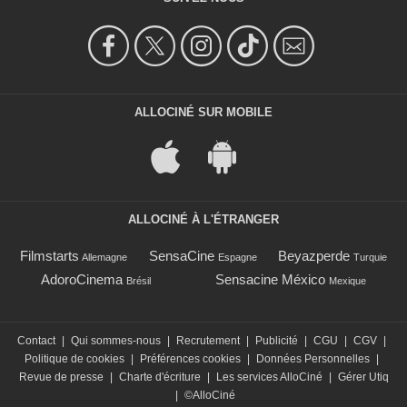
ALLOCINÉ SUR MOBILE
ALLOCINÉ À L'ÉTRANGER
Filmstarts
SensaCine
Beyazperde
Allemagne
Espagne
Turquie
AdoroCinema
Sensacine México
Brésil
Mexique
Contact
|
Qui sommes-nous
|
Recrutement
|
Publicité
|
CGU
|
CGV
|
Politique de cookies
|
Préférences cookies
|
Données Personnelles
|
Revue de presse
|
Charte d'écriture
|
Les services AlloCiné
|
Gérer Utiq
|
©AlloCiné