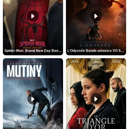
Spider-Man: Brand New Day Bande-annonce VO STFR
L'Odyssée Bande-annonce VO STFR