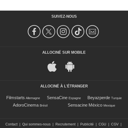
SUIVEZ-NOUS
ALLOCINÉ SUR MOBILE
ALLOCINÉ À L'ÉTRANGER
Filmstarts
SensaCine
Beyazperde
Allemagne
Espagne
Turquie
AdoroCinema
Sensacine México
Brésil
Mexique
Contact
|
Qui sommes-nous
|
Recrutement
|
Publicité
|
CGU
|
CGV
|