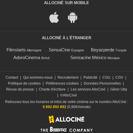
ALLOCINÉ SUR MOBILE
ALLOCINÉ À L'ÉTRANGER
Filmstarts
SensaCine
Beyazperde
Allemagne
Espagne
Turquie
AdoroCinema
Sensacine México
Brésil
Mexique
Contact
|
Qui sommes-nous
|
Recrutement
|
Publicité
|
CGU
|
CGV
|
Politique de cookies
|
Préférences cookies
|
Données Personnelles
|
Revue de presse
|
Charte d'écriture
|
Les services AlloCiné
|
Gérer Utiq
|
©AlloCiné
Retrouvez tous les horaires et infos de votre cinéma sur le numéro AlloCiné :
0 892 892 892
(0,90€/minute)