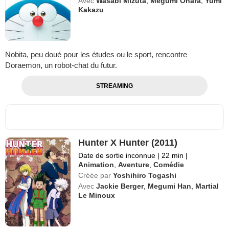
Avec
Wasabi Mizuta
,
Megumi Ōhara
,
Yumi
Kakazu
Nobita, peu doué pour les études ou le sport, rencontre
Doraemon, un robot-chat du futur.
STREAMING
Hunter X Hunter (2011)
Date de sortie inconnue
|
22 min
|
Animation
,
Aventure
,
Comédie
Créée par
Yoshihiro Togashi
Avec
Jackie Berger
,
Megumi Han
,
Martial
Le Minoux