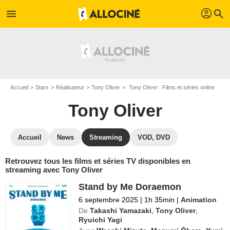
profil
menu
search
Accueil
Stars
Réalisateur
Tony Oliver
Tony Oliver : Films et séries online
Tony Oliver
Accueil
News
Streaming
VOD, DVD
Retrouvez tous les films et séries TV disponibles en
streaming avec Tony Oliver
Stand by Me Doraemon
6 septembre 2025
|
1h 35min
|
Animation
De
Takashi Yamazaki
,
Tony Oliver
,
Ryuichi Yagi