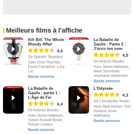
Meilleurs films à l'affiche
Kill Bill: The Whole
La Bataille de
Bloody Affair
Gaulle - Partie 2 :
J’écris ton nom
4,6
4,5
De Quentin Tarantino
De Antonin Baudry
Avec Uma Thurman,
David Carradine, Lucy
Avec Simon Abkarian,
Liu
Niels Schneider,
Anamaria Vartolomei
Bande-annonce
Bande-annonce
La Bataille de
L'Odyssée
Gaulle - partie 1 :
4,3
L'Âge de Fer
De Christopher Nolan
4,4
Avec Matt Damon, Tom
De Antonin Baudry
Holland, Anne
Avec Simon Abkarian,
Hathaway
Simon Russell Beale,
Bande-annonce
Florian Lesieur
Bande-annonce