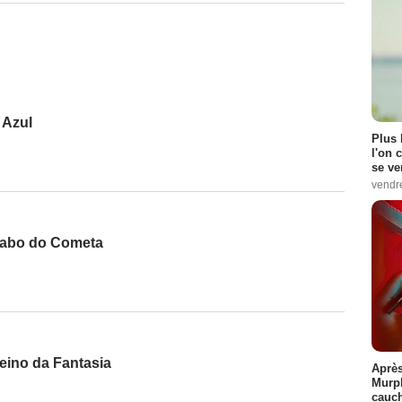
 Azul
Plus 
l'on 
se ve
vendr
Rabo do Cometa
eino da Fantasia
Après
Murp
cauc