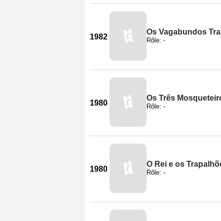
Os Vagabundos Tra
1982
Rôle: -
Os Três Mosqueteir
1980
Rôle: -
O Rei e os Trapalhõ
1980
Rôle: -