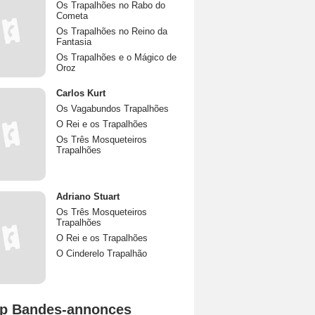
Os Trapalhões no Rabo do
Cometa
Os Trapalhões no Reino da
Fantasia
Os Trapalhões e o Mágico de
Oroz
Carlos Kurt
Os Vagabundos Trapalhões
O Rei e os Trapalhões
Os Três Mosqueteiros
Trapalhões
Adriano Stuart
Os Três Mosqueteiros
Trapalhões
O Rei e os Trapalhões
O Cinderelo Trapalhão
p Bandes-annonces
Mutiny Bande-annonce VO STFR
Spider-Man: Brand New Day Bande-annonce VO STFR
L'Odyssée Bande-annonce VO STFR