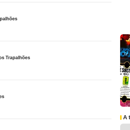
palhões
os Trapalhões
es
A 