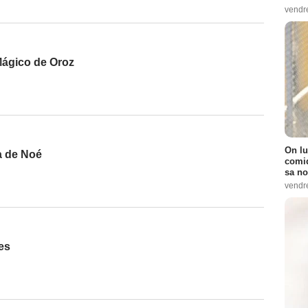
vendr
Mágico de Oroz
On lu
a de Noé
comiq
sa no
vendr
es