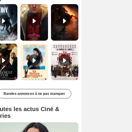
Le Triangle d'or Bande-annonce VF
Les Matins merveilleux Bande-annonce VF
De la Comédie-Française Teaser VF
Bandes-annonces à ne pas manquer
utes les actus Ciné &
ries