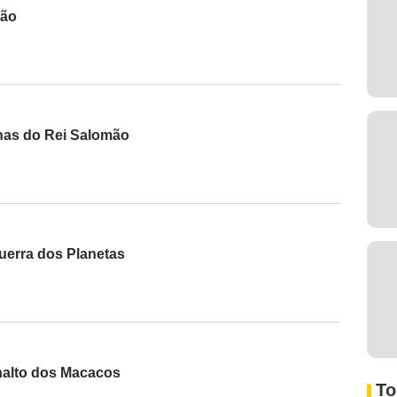
hão
nas do Rei Salomão
uerra dos Planetas
nalto dos Macacos
To