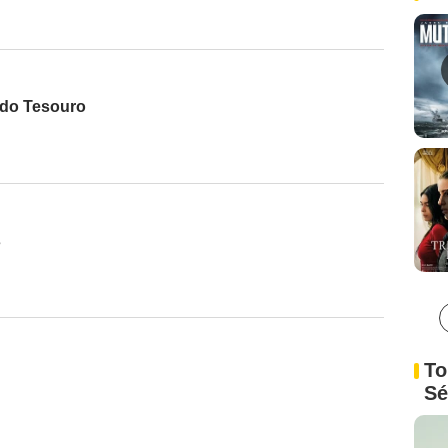
 do Tesouro
s
To
Sé