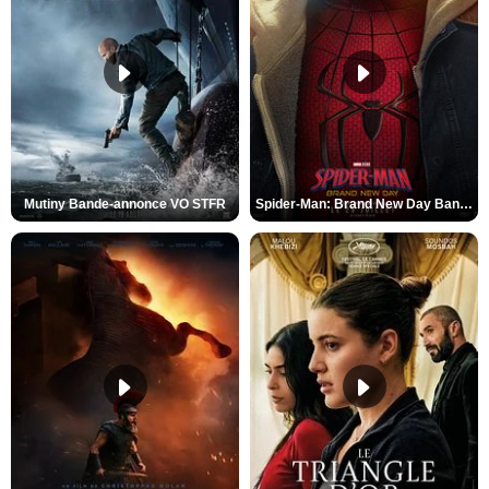
Mutiny Bande-annonce VO STFR
Spider-Man: Brand New Day Bande-annonce VO STFR