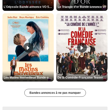
L'Odyssée Bande-annonce VO STFR
Le Triangle d'or Bande-annonce VF
Les Matins merveilleux Bande-annonce VF
De la Comédie-Française Teaser VF
Bandes-annonces à ne pas manquer