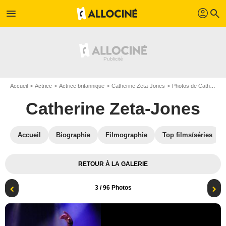
profil
menu
search
Accueil
Actrice
Actrice britannique
Catherine Zeta-Jones
Photos de Catherine Zeta-Jones
Catherine Zeta-Jones
Accueil
Biographie
Filmographie
Top films/séries
RETOUR À LA GALERIE
3
/ 96 Photos