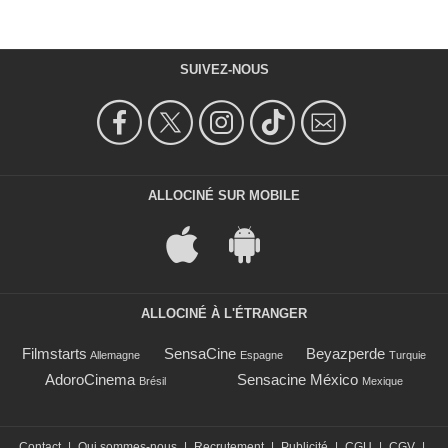
SUIVEZ-NOUS
ALLOCINÉ SUR MOBILE
ALLOCINÉ À L'ÉTRANGER
Filmstarts
SensaCine
Beyazperde
Allemagne
Espagne
Turquie
AdoroCinema
Sensacine México
Brésil
Mexique
Contact
|
Qui sommes-nous
|
Recrutement
|
Publicité
|
CGU
|
CGV
|