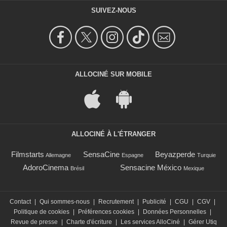
SUIVEZ-NOUS
ALLOCINÉ SUR MOBILE
ALLOCINÉ À L'ÉTRANGER
Filmstarts
SensaCine
Beyazperde
Allemagne
Espagne
Turquie
AdoroCinema
Sensacine México
Brésil
Mexique
Contact
|
Qui sommes-nous
|
Recrutement
|
Publicité
|
CGU
|
CGV
|
Politique de cookies
|
Préférences cookies
|
Données Personnelles
|
Revue de presse
|
Charte d'écriture
|
Les services AlloCiné
|
Gérer Utiq