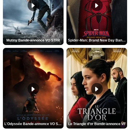
Mutiny Bande-annonce VO STFR
Spider-Man: Brand New Day Bande-annonce VO STFR
L'Odyssée Bande-annonce VO STFR
Le Triangle d'or Bande-annonce VF