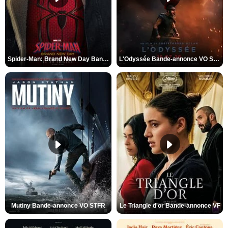
Spider-Man: Brand New Day Bande-annonce VO STFR
L'Odyssée Bande-annonce VO STFR
Mutiny Bande-annonce VO STFR
Le Triangle d'or Bande-annonce VF