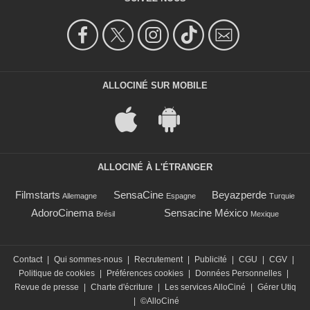
ALLOCINÉ SUR MOBILE
ALLOCINÉ À L'ÉTRANGER
Filmstarts
SensaCine
Beyazperde
Allemagne
Espagne
Turquie
AdoroCinema
Sensacine México
Brésil
Mexique
Contact
|
Qui sommes-nous
|
Recrutement
|
Publicité
|
CGU
|
CGV
|
Politique de cookies
|
Préférences cookies
|
Données Personnelles
|
Revue de presse
|
Charte d'écriture
|
Les services AlloCiné
|
Gérer Utiq
|
©AlloCiné