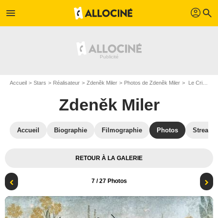
profil
menu
search
Accueil
Stars
Réalisateur
Zdeněk Miler
Photos de Zdeněk Miler
Le Criquet : Photo Zdeněk Miler
Zdeněk Miler
Accueil
Biographie
Filmographie
Photos
Streami
RETOUR À LA GALERIE
7
/ 27 Photos