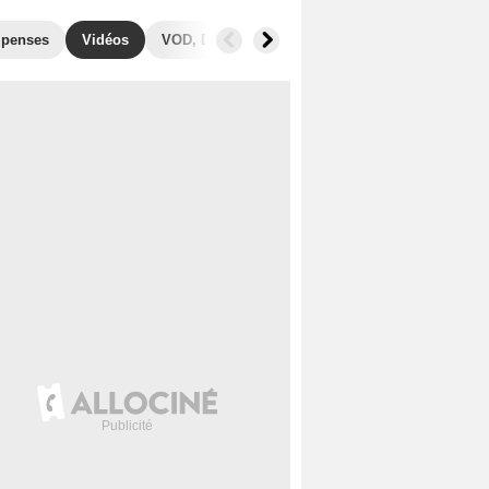
penses
Vidéos
VOD, DVD