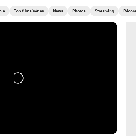
hie
Top films/séries
News
Photos
Streaming
Récom