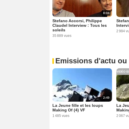
8:04
Stefan
Stefano Accorsi, Philippe
Interv
Claudel Interview : Tous les
soleils
2 984 v
35 889 vues
Emissions d'actu ou
VIDÉO E
2:49
La Jeune fille et les loups
La Jeu
Making Of (4) VF
Makin
1 485 vues
2 067 v