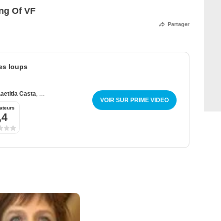
ing Of VF
Partager
les loups
aetitia Casta
,
Stefano Accorsi
VOIR SUR PRIME VIDEO
ateurs
,4