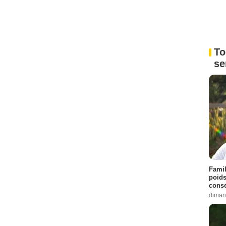
To
se
Famil
poids
conse
diman