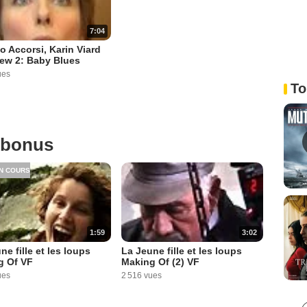
7:04
o Accorsi, Karin Viard
iew 2: Baby Blues
ues
To
 bonus
N COURS
1:59
3:02
ne fille et les loups
La Jeune fille et les loups
g Of VF
Making Of (2) VF
ues
2 516 vues