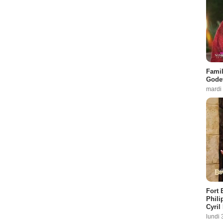
Famil
Godet
mardi
Fort 
Phili
Cyril
lundi 