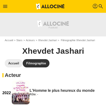
profil
menu
search
Accueil
Stars
Acteurs
Xhevdet Jashari
Filmographie Xhevdet Jashari
Xhevdet Jashari
Accueil
Filmographie
Acteur
L'Homme le plus heureux du monde
2022
Rôle: -