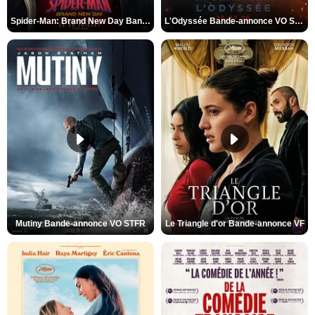
Spider-Man: Brand New Day Bande-annonce VO STFR
L'Odyssée Bande-annonce VO STFR
Mutiny Bande-annonce VO STFR
Le Triangle d'or Bande-annonce VF