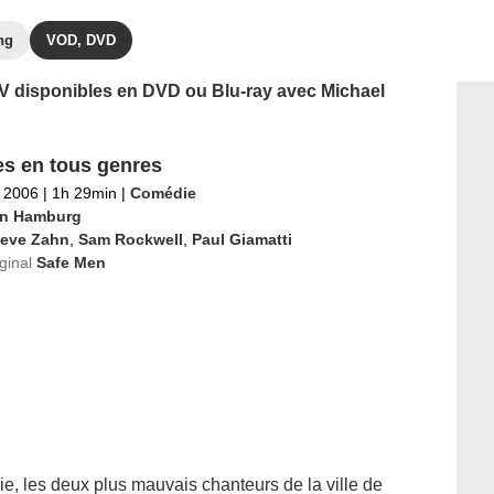
ng
VOD, DVD
 TV disponibles en DVD ou Blu-ray avec Michael
s en tous genres
 2006
|
1h 29min
|
Comédie
n Hamburg
teve Zahn
,
Sam Rockwell
,
Paul Giamatti
iginal
Safe Men
ie, les deux plus mauvais chanteurs de la ville de