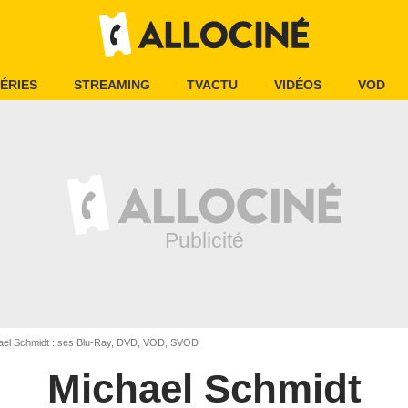
ÉRIES
STREAMING
TVACTU
VIDÉOS
VOD
el Schmidt : ses Blu-Ray, DVD, VOD, SVOD
Michael Schmidt