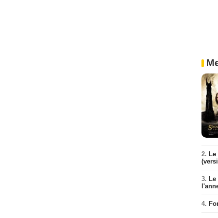
Me
2.
Le 
(vers
3.
Le
l'ann
4.
Fo