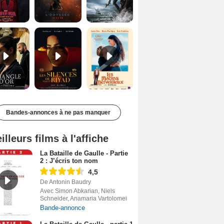
Le Triangle d'or Bande-annonce VF
Les Silences de Riyad Bande-annonce VO STFR
Les Matins merveilleux Bande-annonce VF
Bandes-annonces à ne pas manquer
illeurs films à l'affiche
La Bataille de Gaulle - Partie
2 : J’écris ton nom
4,5
De Antonin Baudry
Avec Simon Abkarian, Niels
Schneider, Anamaria Vartolomei
Bande-annonce