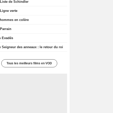
Liste de Schindler
Ligne verte
 hommes en colère
 Parrain
s Evadés
e Seigneur des anneaux : le retour du roi
Tous les meilleurs films en VOD