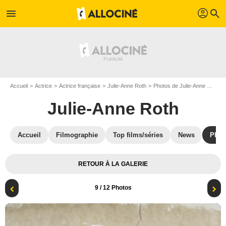
profil
menu
search
Accueil
Actrice
Actrice française
Julie-Anne Roth
Photos de Julie-Anne Roth
Julie-Anne Roth
Accueil
Filmographie
Top films/séries
News
Phot
RETOUR À LA GALERIE
9
/ 12 Photos