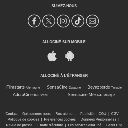
SUIVEZ-NOUS
ALLOCINÉ SUR MOBILE
ALLOCINÉ À L'ÉTRANGER
Filmstarts
SensaCine
Beyazperde
Allemagne
Espagne
Turquie
AdoroCinema
Sensacine México
Brésil
Mexique
Contact
|
Qui sommes-nous
|
Recrutement
|
Publicité
|
CGU
|
CGV
|
Politique de cookies
|
Préférences cookies
|
Données Personnelles
|
Revue de presse
|
Charte d'écriture
|
Les services AlloCiné
|
Gérer Utiq