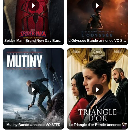
Spider-Man: Brand New Day Bande-annonce VO STFR
L'Odyssée Bande-annonce VO STFR
Mutiny Bande-annonce VO STFR
Le Triangle d'or Bande-annonce VF