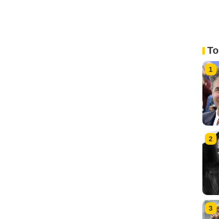
To
1
2
3