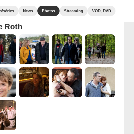
s/séries
News
Photos
Streaming
VOD, DVD
e Roth