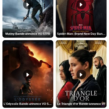
Mutiny Bande-annonce VO STFR
Spider-Man: Brand New Day Bande-annonce VO STFR
L'Odyssée Bande-annonce VO STFR
Le Triangle d'or Bande-annonce VF