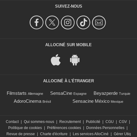
SUIVEZ-NOUS
ALLOCINÉ SUR MOBILE
ALLOCINÉ À L'ÉTRANGER
Filmstarts
SensaCine
Beyazperde
Allemagne
Espagne
Turquie
AdoroCinema
Sensacine México
Brésil
Mexique
Contact
|
Qui sommes-nous
|
Recrutement
|
Publicité
|
CGU
|
CGV
|
Politique de cookies
|
Préférences cookies
|
Données Personnelles
|
Revue de presse
|
Charte d'écriture
|
Les services AlloCiné
|
Gérer Utiq