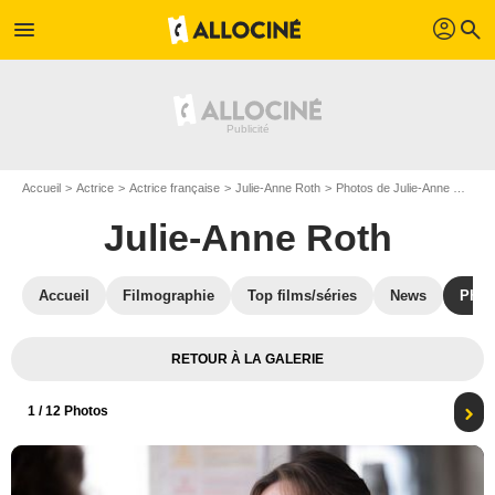
profil
menu
search
Accueil
Actrice
Actrice française
Julie-Anne Roth
Photos de Julie-Anne Roth
Julie-Anne Roth
Accueil
Filmographie
Top films/séries
News
Phot
RETOUR À LA GALERIE
1
/ 12 Photos