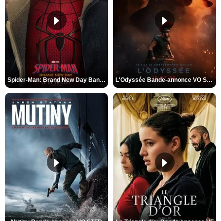
Spider-Man: Brand New Day Bande-annonce VO STFR
L'Odyssée Bande-annonce VO STFR