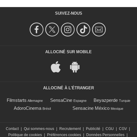
SUIVEZ-NOUS
ALLOCINÉ SUR MOBILE
ALLOCINÉ À L'ÉTRANGER
Filmstarts
SensaCine
Beyazperde
Allemagne
Espagne
Turquie
AdoroCinema
Sensacine México
Brésil
Mexique
Contact
|
Qui sommes-nous
|
Recrutement
|
Publicité
|
CGU
|
CGV
|
Politique de cookies
|
Préférences cookies
|
Données Personnelles
|