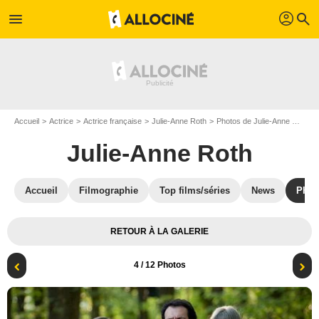
profil
menu
search
Accueil
Actrice
Actrice française
Julie-Anne Roth
Photos de Julie-Anne Roth
Julie-Anne Roth
Accueil
Filmographie
Top films/séries
News
Phot
RETOUR À LA GALERIE
4
/ 12 Photos