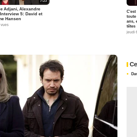
7:23
le Adjani, Alexandre
C'est
 Interview 5: David et
toute
e Hansen
ans, 
 vues
têtes
jeudi 
Ce
Da