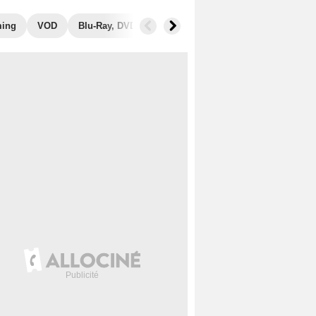
ming
VOD
Blu-Ray, DVD
Photos
Musique
Secrets de