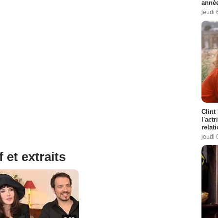
année
jeudi 
Clint
l'act
relat
jeudi 
 et extraits