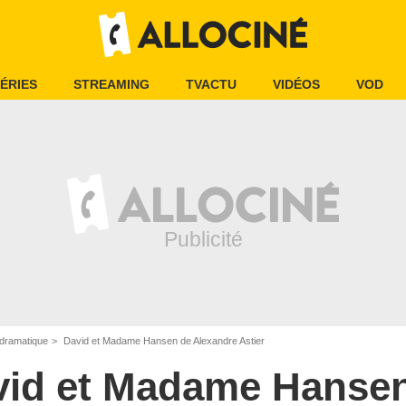
ÉRIES
STREAMING
TVACTU
VIDÉOS
VOD
dramatique
David et Madame Hansen de Alexandre Astier
vid et Madame Hanse