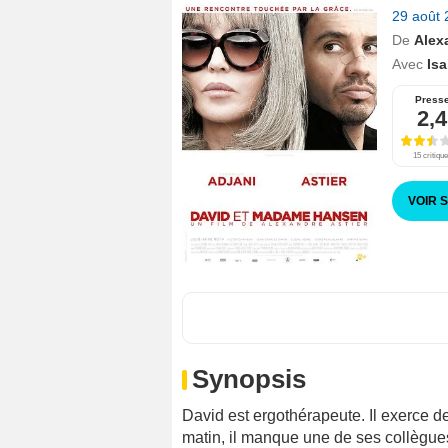
29 août
De
Alex
Avec
Isa
Press
2,4
15 critiqu
VOIR 
Synopsis
David est ergothérapeute. Il exerce d
matin, il manque une de ses collègues