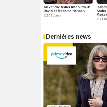
1:37
Alexandre Astier Interview 3:
Isabel
David et Madame Hansen
Astier
Madam
121 591 vues
119 196
Dernières news
News - Streaming