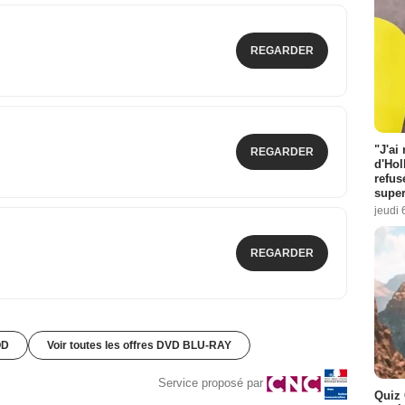
REGARDER
"J'ai
REGARDER
d'Hol
refus
super
jeudi 
REGARDER
OD
Voir toutes les offres DVD BLU-RAY
Service proposé par
Quiz 