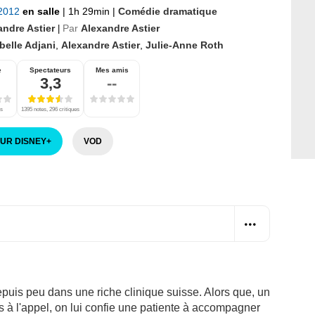
 2012
en salle
|
1h 29min
|
Comédie dramatique
andre Astier
Par
Alexandre Astier
|
belle Adjani
,
Alexandre Astier
,
Julie-Anne Roth
e
Spectateurs
Mes amis
3,3
--
es
1395 notes, 296 critiques
SUR DISNEY
+
VOD
epuis peu dans une riche clinique suisse. Alors que, un
 à l'appel, on lui confie une patiente à accompagner