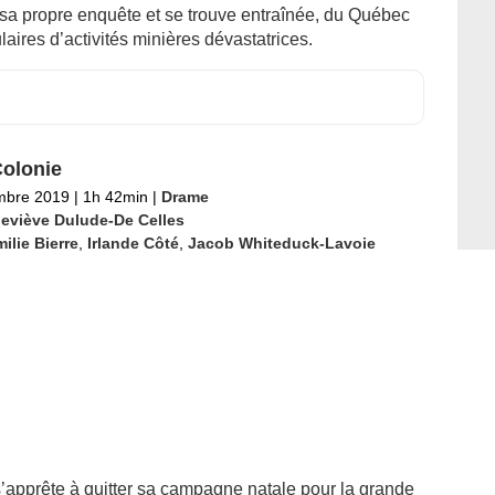
sa propre enquête et se trouve entraînée, du Québec
aires d’activités minières dévastatrices.
olonie
mbre 2019
|
1h 42min
|
Drame
eviève Dulude-De Celles
ilie Bierre
,
Irlande Côté
,
Jacob Whiteduck-Lavoie
 s’apprête à quitter sa campagne natale pour la grande