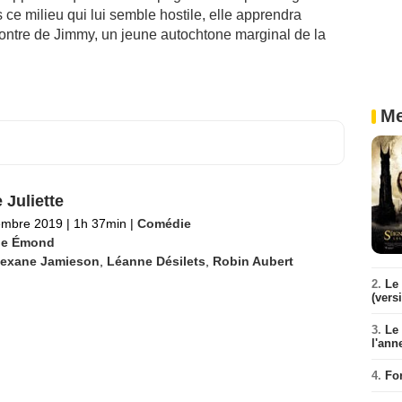
ce milieu qui lui semble hostile, elle apprendra
contre de Jimmy, un jeune autochtone marginal de la
Me
 Juliette
embre 2019
|
1h 37min
|
Comédie
e Émond
lexane Jamieson
,
Léanne Désilets
,
Robin Aubert
2.
Le 
(vers
3.
Le
l'ann
4.
Fo