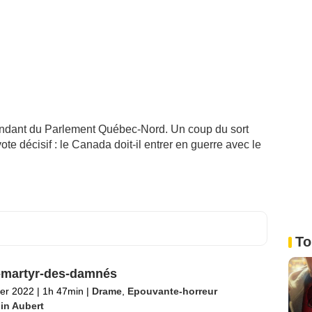
ndant du Parlement Québec-Nord. Un coup du sort
ote décisif : le Canada doit-il entrer en guerre avec le
To
-martyr-des-damnés
ier 2022
|
1h 47min
|
Drame
,
Epouvante-horreur
in Aubert