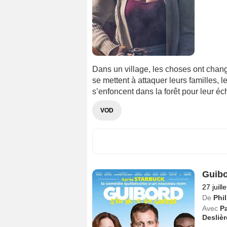
Dans un village, les choses ont changé
se mettent à attaquer leurs familles,
s’enfoncent dans la forêt pour leur éc
VOD
Guibo
27 juill
De
Phi
Avec
Pa
Deslièr