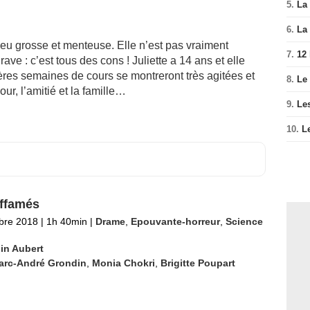
5.
La 
6.
La 
 peu grosse et menteuse. Elle n’est pas vraiment
7.
12
ave : c’est tous des cons ! Juliette a 14 ans et elle
ières semaines de cours se montreront très agitées et
8.
Le
ur, l’amitié et la famille…
9.
Le
10.
L
ffamés
bre 2018
|
1h 40min
|
Drame
,
Epouvante-horreur
,
Science
in Aubert
arc-André Grondin
,
Monia Chokri
,
Brigitte Poupart