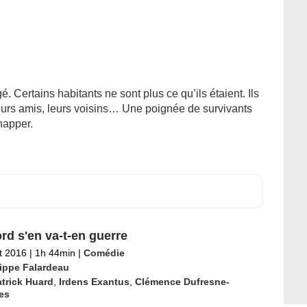
. Certains habitants ne sont plus ce qu’ils étaient. Ils
 leurs amis, leurs voisins… Une poignée de survivants
happer.
rd s'en va-t-en guerre
et 2016
|
1h 44min
|
Comédie
lippe Falardeau
trick Huard
,
Irdens Exantus
,
Clémence Dufresne-
es