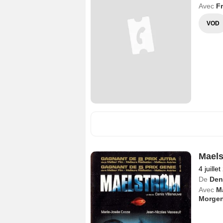
Avec
F
VOD
Mael
4 juille
De
Den
Avec
M
Morgen