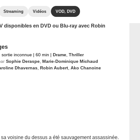
Streaming
Vidéos
VOD, DVD
 TV disponibles en DVD ou Blu-ray avec Robin
ges
 sortie inconnue
|
60 min
|
Drame
,
Thriller
par
Sophie Deraspe
,
Marie-Dominique Michaud
aroline Dhavernas
,
Robin Aubert
,
Ako Chanoine
sa voisine du dessus a été sauvagement assassinée.