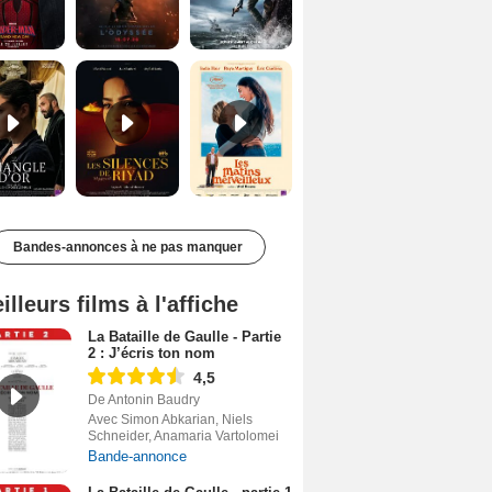
Le Triangle d'or Bande-annonce VF
Les Silences de Riyad Bande-annonce VO STFR
Les Matins merveilleux Bande-annonce VF
Bandes-annonces à ne pas manquer
illeurs films à l'affiche
La Bataille de Gaulle - Partie
2 : J’écris ton nom
4,5
De Antonin Baudry
Avec Simon Abkarian, Niels
Schneider, Anamaria Vartolomei
Bande-annonce