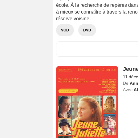
école. À la recherche de repères dans 
à mieux se connaître à travers la ren
réserve voisine.
VOD
DVD
Jeune
11 déc
De
Ann
Avec
A