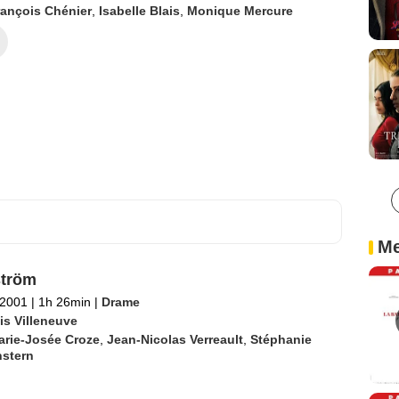
rançois Chénier
,
Isabelle Blais
,
Monique Mercure
Me
ström
t 2001
|
1h 26min
|
Drame
is Villeneuve
arie-Josée Croze
,
Jean-Nicolas Verreault
,
Stéphanie
stern