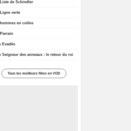
Liste de Schindler
Ligne verte
 hommes en colère
 Parrain
s Evadés
e Seigneur des anneaux : le retour du roi
Tous les meilleurs films en VOD