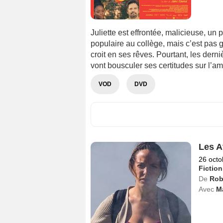
Juliette est effrontée, malicieuse, un
populaire au collège, mais c’est pas gr
croit en ses rêves. Pourtant, les dern
vont bousculer ses certitudes sur l’amo
VOD
DVD
Les A
26 octo
Fiction
De
Rob
Avec
M