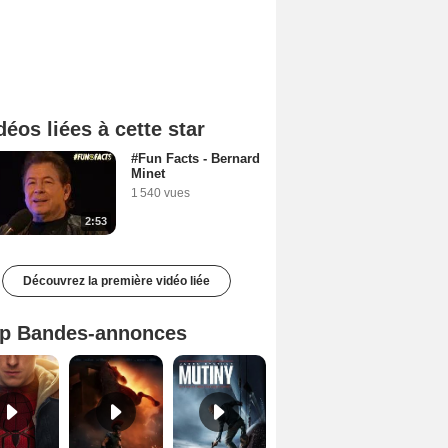
déos liées à cette star
#Fun Facts - Bernard
Minet
1 540 vues
2:53
Découvrez la première vidéo liée
p Bandes-annonces
Spider-Man: Brand New Day Bande-annonce VO STFR
L'Odyssée Bande-annonce VO STFR
Mutiny Bande-annonce VO STFR