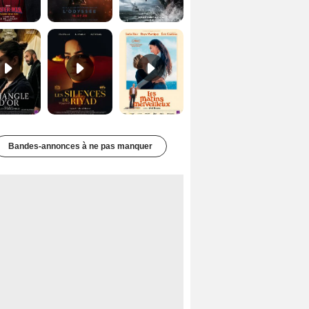
Le Triangle d'or Bande-annonce VF
Les Silences de Riyad Bande-annonce VO STFR
Les Matins merveilleux Bande-annonce VF
Bandes-annonces à ne pas manquer