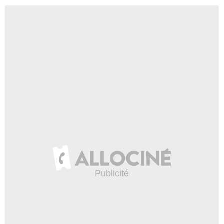
La Minute du mardi 30
Octobre 2007
94 419 vues
4:06