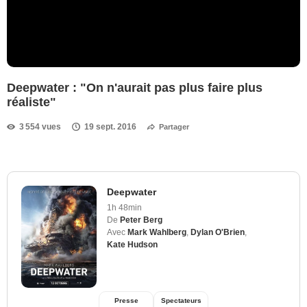
Deepwater : "On n'aurait pas plus faire plus
réaliste"
3 554 vues
19 sept. 2016
Partager
Deepwater
1h 48min
De
Peter Berg
Avec
Mark Wahlberg
,
Dylan O'Brien
,
Kate Hudson
Presse
Spectateurs