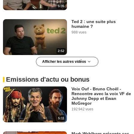
5:35
Ted 2 : une suite plus
humaine ?
988 vues
2:52
Afficher les autres vidéos
Transformers : Hong Kong,
ville cinématographique
4 632 vues
Emissions d'actu ou bonus
Voix Ouf - Bruno Choël -
Rencontre avec la voix VF de
2:19
Johnny Depp et Ewan
McGregor
192 942 vues
Transformers : "Michael Bay
est très spontané avec les
5:11
acteurs"
2 720 vues
Mark Wahlberg présente ses