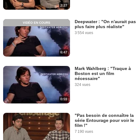
2:27
Deepwater : "On n'aurait pas
VIDÉO EN COURS
plus faire plus réaliste"
3 554 vues
6:47
Mark Wahlberg : "Traque à
Boston est un film
nécessaire"
324 vues
0:59
"Pas besoin de connaître la
série Entourage pour voir le
film !"
7 190 vues