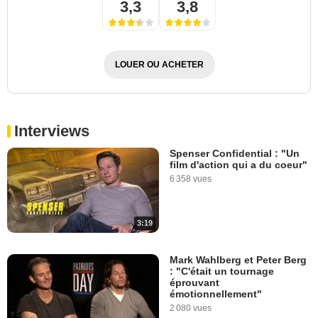
3,3
3,8
LOUER OU ACHETER
Interviews
Spenser Confidential : "Un
film d'action qui a du coeur"
6 358 vues
3:19
Mark Wahlberg et Peter Berg
: "C'était un tournage
éprouvant
émotionnellement"
2 080 vues