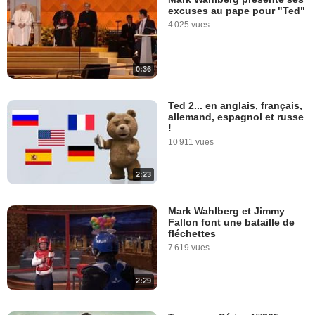
excuses au pape pour "Ted"
2:54
4 025 vues
Transformers : un épisode
plus adulte et humain ?
0:36
3 271 vues
Ted 2... en anglais, français,
allemand, espagnol et russe
2:02
!
10 911 vues
"Du sang et des larmes" :
"Le film le plus difficile et le
2:23
plus important que j'ai fait"
14 701 vues
Mark Wahlberg et Jimmy
Fallon font une bataille de
5:36
fléchettes
7 619 vues
"2 Guns" : l'improvisation
selon Denzel & Mark
2:29
6 642 vues