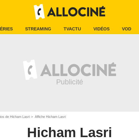
ÉRIES
STREAMING
TVACTU
VIDÉOS
VOD
tos de Hicham Lasri
Affiche Hicham Lasri
Hicham Lasri