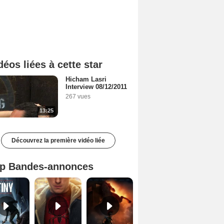
déos liées à cette star
Hicham Lasri
Interview 08/12/2011
267 vues
13:25
Découvrez la première vidéo liée
p Bandes-annonces
Mutiny Bande-annonce VO STFR
Spider-Man: Brand New Day Bande-annonce VO STFR
L'Odyssée Bande-annonce VO STFR